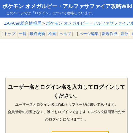
ポケモン オメガルビー・アルファサファイア攻略Wiki
このページでは「ログイン」について攻略しています。
ZAPAnet総合情報局
>
ポケモン オメガルビー・アルファサファイア攻略
[
トップ
|
一覧
|
最終更新
|
検索
|
ヘルプ
] [
ページ編集
|
新規作成
|
差分
|
ユーザー名とログイン名を入力してログインして
ください。
ユーザー名とログイン名はWikiトップページに書いてあります。
会員登録の必要はなく、誰でもログインできます（スパム投稿回避のため
のログインになります）。