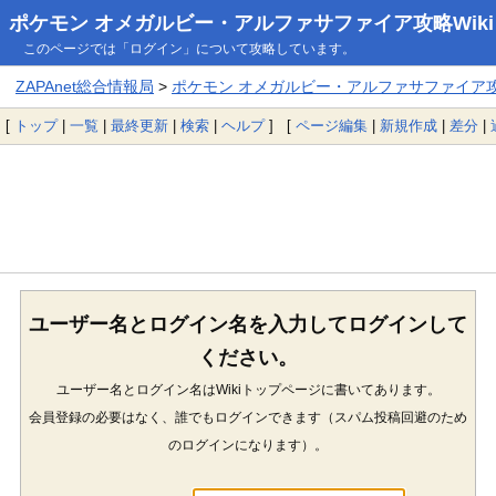
ポケモン オメガルビー・アルファサファイア攻略Wiki
このページでは「ログイン」について攻略しています。
ZAPAnet総合情報局
>
ポケモン オメガルビー・アルファサファイア攻略
[
トップ
|
一覧
|
最終更新
|
検索
|
ヘルプ
] [
ページ編集
|
新規作成
|
差分
|
ユーザー名とログイン名を入力してログインして
ください。
ユーザー名とログイン名はWikiトップページに書いてあります。
会員登録の必要はなく、誰でもログインできます（スパム投稿回避のため
のログインになります）。