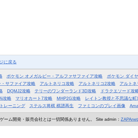
ージに戻る
略
ポケモン オメガルビー・アルファサファイア攻略
ポケモン ダイ
ー・サファイア攻略
アルトネリコ攻略
アルトネリコ2攻略
アルトネ
略
DQMJ2攻略
テリーのワンダーランド3D攻略
ドラクエソード攻
ii攻略
マリオカート7攻略
MHP2G攻略
レイトン教授と不思議な町
トレーニング
ステルス将棋 棋譜再生
ファミコンのプレイ画像
Ama
ゲーム開発・販売会社とは一切関係ありません。
Site admin：
ZAPAn