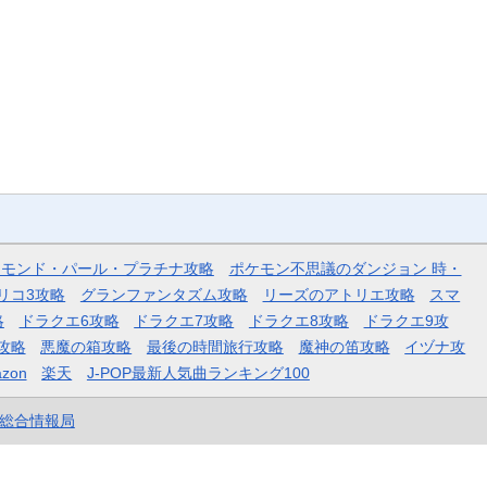
ヤモンド・パール・プラチナ攻略
ポケモン不思議のダンジョン 時・
リコ3攻略
グランファンタズム攻略
リーズのアトリエ攻略
スマ
略
ドラクエ6攻略
ドラクエ7攻略
ドラクエ8攻略
ドラクエ9攻
攻略
悪魔の箱攻略
最後の時間旅行攻略
魔神の笛攻略
イヅナ攻
zon
楽天
J-POP最新人気曲ランキング100
et総合情報局