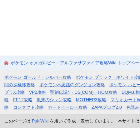
ポケモン オメガルビー・アルファサファイア攻略Wiki トップペ
ポケモン ゴールド・シルバー攻略
ポケモン ブラック・ホワイト攻
闇の探検隊攻略
ポケモン不思議のダンジョン攻略
ポケモン ルビ
ブラX攻略
VP2攻略
聖剣伝説4・DS(COM)・HOM攻略
DQMJ攻
略
FF12攻略
風来のシレン攻略
MOTHER3攻略
マリオカートW
略
コンタクト攻略
カードヒーロー攻略
ZAPAブログ2.0
色読み
このページは
PukiWiki
を用いて作成・表示しています。 本サイトは