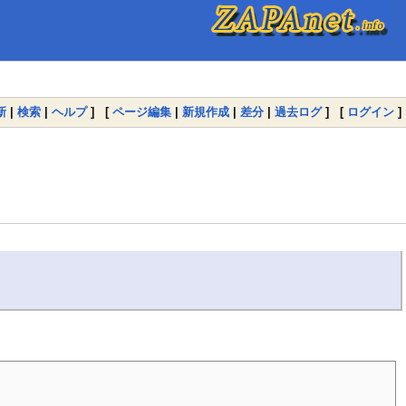
新
|
検索
|
ヘルプ
] [
ページ編集
|
新規作成
|
差分
|
過去ログ
] [
ログイン
]