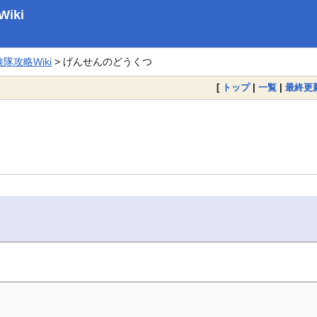
iki
攻略Wiki
> げんせんのどうくつ
[
トップ
|
一覧
|
最終更