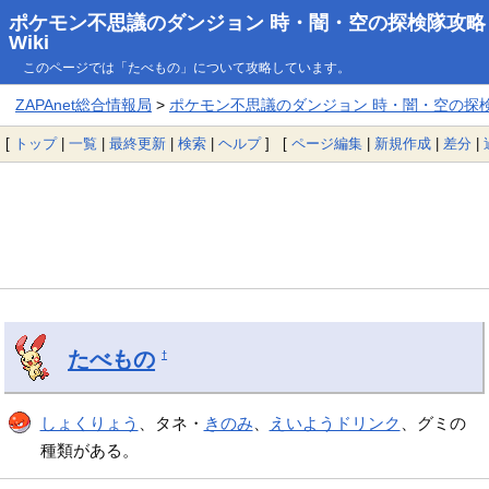
ポケモン不思議のダンジョン 時・闇・空の探検隊攻略
Wiki
このページでは「たべもの」について攻略しています。
ZAPAnet総合情報局
>
ポケモン不思議のダンジョン 時・闇・空の探検隊
[
トップ
|
一覧
|
最終更新
|
検索
|
ヘルプ
] [
ページ編集
|
新規作成
|
差分
|
たべもの
†
しょくりょう
、タネ・
きのみ
、
えいようドリンク
、グミの
種類がある。