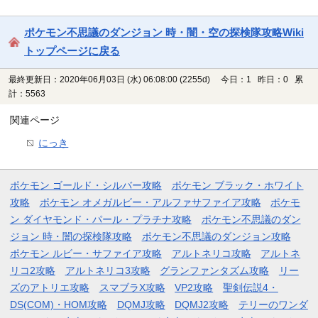
ポケモン不思議のダンジョン 時・闇・空の探検隊攻略Wiki
トップページに戻る
最終更新日：2020年06月03日 (水) 06:08:00
(2255d)
今日：1 昨日：0 累
計：5563
関連ページ
にっき
ポケモン ゴールド・シルバー攻略
ポケモン ブラック・ホワイト
攻略
ポケモン オメガルビー・アルファサファイア攻略
ポケモ
ン ダイヤモンド・パール・プラチナ攻略
ポケモン不思議のダン
ジョン 時・闇の探検隊攻略
ポケモン不思議のダンジョン攻略
ポケモン ルビー・サファイア攻略
アルトネリコ攻略
アルトネ
リコ2攻略
アルトネリコ3攻略
グランファンタズム攻略
リー
ズのアトリエ攻略
スマブラX攻略
VP2攻略
聖剣伝説4・
DS(COM)・HOM攻略
DQMJ攻略
DQMJ2攻略
テリーのワンダ