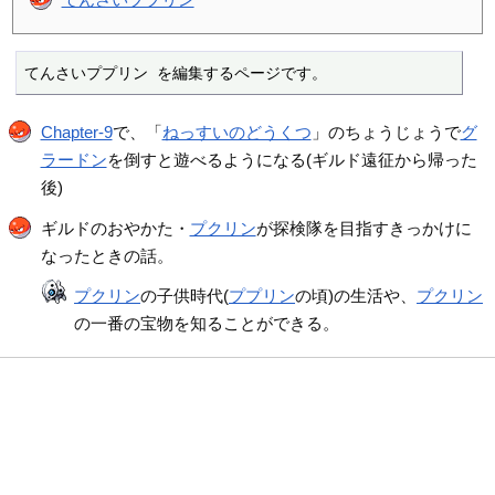
てんさいププリン を編集するページです。
Chapter-9
で、「
ねっすいのどうくつ
」のちょうじょうで
グ
ラードン
を倒すと遊べるようになる(ギルド遠征から帰った
後)
ギルドのおやかた・
プクリン
が探検隊を目指すきっかけに
なったときの話。
プクリン
の子供時代(
ププリン
の頃)の生活や、
プクリン
の一番の宝物を知ることができる。