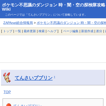
ポケモン不思議のダンジョン 時・闇・空の探検隊攻略
Wiki
このページでは「てんさいププリン」について攻略しています。
ZAPAnet総合情報局
>
ポケモン不思議のダンジョン 時・闇・空の探検隊
[
トップ
|
一覧
|
最終更新
|
検索
|
ヘルプ
] [
ページ編集
|
新規作成
|
差分
|
てんさいププリン
†
TOP
てんさいププリン