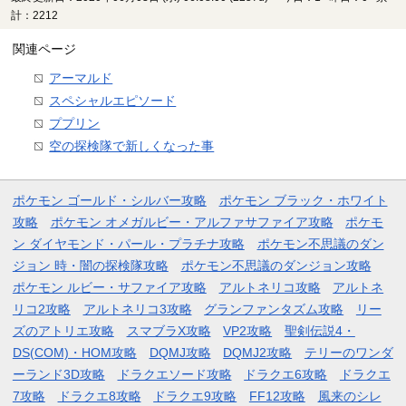
計：2212
関連ページ
アーマルド
スペシャルエピソード
ププリン
空の探検隊で新しくなった事
ポケモン ゴールド・シルバー攻略
ポケモン ブラック・ホワイト
攻略
ポケモン オメガルビー・アルファサファイア攻略
ポケモ
ン ダイヤモンド・パール・プラチナ攻略
ポケモン不思議のダン
ジョン 時・闇の探検隊攻略
ポケモン不思議のダンジョン攻略
ポケモン ルビー・サファイア攻略
アルトネリコ攻略
アルトネ
リコ2攻略
アルトネリコ3攻略
グランファンタズム攻略
リー
ズのアトリエ攻略
スマブラX攻略
VP2攻略
聖剣伝説4・
DS(COM)・HOM攻略
DQMJ攻略
DQMJ2攻略
テリーのワンダ
ーランド3D攻略
ドラクエソード攻略
ドラクエ6攻略
ドラクエ
7攻略
ドラクエ8攻略
ドラクエ9攻略
FF12攻略
風来のシレ