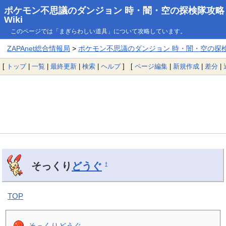
ポケモン不思議のダンジョン 時・闇・空の探検隊攻略
Wiki
このページでは「まぎらわしい道具」について攻略しています。
ZAPAnet総合情報局
>
ポケモン不思議のダンジョン 時・闇・空の探検隊
[
トップ
|
一覧
|
最終更新
|
検索
|
ヘルプ
] [
ページ編集
|
新規作成
|
差分
|
そっくり
どうぐ
†
TOP
そっくりどうぐ