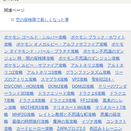
関連ページ
空の探検隊で新しくなった事
ポケモン ゴールド・シルバー攻略
ポケモン ブラック・ホワイト
攻略
ポケモン オメガルビー・アルファサファイア攻略
ポケモ
ン ダイヤモンド・パール・プラチナ攻略
ポケモン不思議のダン
ジョン 時・闇の探検隊攻略
ポケモン不思議のダンジョン攻略
ポケモン ルビー・サファイア攻略
アルトネリコ攻略
アルトネ
リコ2攻略
アルトネリコ3攻略
グランファンタズム攻略
リー
ズのアトリエ攻略
スマブラX攻略
VP2攻略
聖剣伝説4・
DS(COM)・HOM攻略
DQMJ攻略
DQMJ2攻略
テリーのワンダ
ーランド3D攻略
ドラクエソード攻略
ドラクエ6攻略
ドラクエ
7攻略
ドラクエ8攻略
ドラクエ9攻略
FF12攻略
風来のシレ
ン攻略
MOTHER3攻略
マリオカートWii攻略
マリオカート7攻
略
MHP2G攻略
レイトン教授と不思議な町攻略
悪魔の箱攻
略
最後の時間旅行攻略
魔神の笛攻略
イヅナ攻略
コンタクト
攻略
カードヒーロー攻略
ZAPAブログ2.0
色読みトレーニン