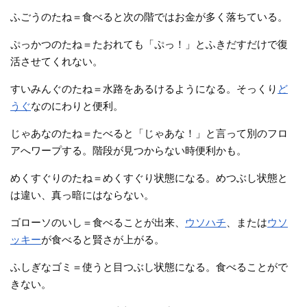
ふごうのたね＝食べると次の階ではお金が多く落ちている。
ぷっかつのたね＝たおれても「ぷっ！」とふきだすだけで復
活させてくれない。
すいみんぐのたね＝水路をあるけるようになる。そっくり
ど
うぐ
なのにわりと便利。
じゃあなのたね＝たべると「じゃあな！」と言って別のフロ
アへワープする。階段が見つからない時便利かも。
めくすぐりのたね＝めくすぐり状態になる。めつぶし状態と
は違い、真っ暗にはならない。
ゴローソのいし＝食べることが出来、
ウソハチ
、または
ウソ
ッキー
が食べると賢さが上がる。
ふしぎなゴミ＝使うと目つぶし状態になる。食べることがで
きない。