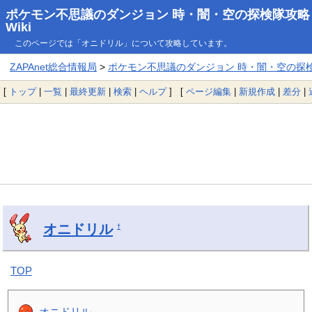
ポケモン不思議のダンジョン 時・闇・空の探検隊攻略
Wiki
このページでは「オニドリル」について攻略しています。
ZAPAnet総合情報局
>
ポケモン不思議のダンジョン 時・闇・空の探検隊
[
トップ
|
一覧
|
最終更新
|
検索
|
ヘルプ
] [
ページ編集
|
新規作成
|
差分
|
オニドリル
†
TOP
オニドリル