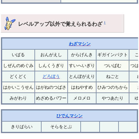
レベルアップ以外で覚えられるわざ
†
わざマシン
いばる
おんがえし
からげんき
ギガインパクト
こ
しぜんのめぐみ
しんくうぎり
すいへいぎり
ついばむ
つば
どくどく
どろぼう
とんぼがえり
ねごと
はかいこうせん
はがねのつばさ
はねやすめ
ひみつのちから
みがわり
めざめるパワー
メロメロ
やつあたり
ゆ
ひでんマシン
きりばらい
そらをとぶ