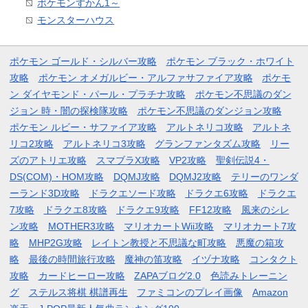
ポケモンずかん1～
モンスターハウス
ポケモン ゴールド・シルバー攻略
ポケモン ブラック・ホワイト
攻略
ポケモン オメガルビー・アルファサファイア攻略
ポケモ
ン ダイヤモンド・パール・プラチナ攻略
ポケモン不思議のダン
ジョン 時・闇の探検隊攻略
ポケモン不思議のダンジョン攻略
ポケモン ルビー・サファイア攻略
アルトネリコ攻略
アルトネ
リコ2攻略
アルトネリコ3攻略
グランファンタズム攻略
リー
ズのアトリエ攻略
スマブラX攻略
VP2攻略
聖剣伝説4・
DS(COM)・HOM攻略
DQMJ攻略
DQMJ2攻略
テリーのワンダ
ーランド3D攻略
ドラクエソード攻略
ドラクエ6攻略
ドラクエ
7攻略
ドラクエ8攻略
ドラクエ9攻略
FF12攻略
風来のシレ
ン攻略
MOTHER3攻略
マリオカートWii攻略
マリオカート7攻
略
MHP2G攻略
レイトン教授と不思議な町攻略
悪魔の箱攻
略
最後の時間旅行攻略
魔神の笛攻略
イヅナ攻略
コンタクト
攻略
カードヒーロー攻略
ZAPAブログ2.0
色読みトレーニン
グ
ステルス将棋 棋譜再生
ファミコンのプレイ画像
Amazon