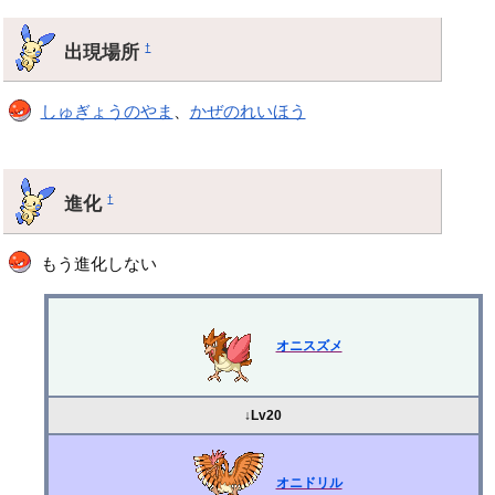
出現場所
†
しゅぎょうのやま
、
かぜのれいほう
進化
†
もう進化しない
オニスズメ
↓Lv20
オニドリル