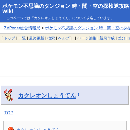
ポケモン不思議のダンジョン 時・闇・空の探検隊攻略
Wiki
このページでは「カクレオンしょうてん」について攻略しています。
ZAPAnet総合情報局
>
ポケモン不思議のダンジョン 時・闇・空の探検隊
[
トップ
|
一覧
|
最終更新
|
検索
|
ヘルプ
] [
ページ編集
|
新規作成
|
差分
|
カクレオンしょうてん
†
TOP
カクレオンしょうてん