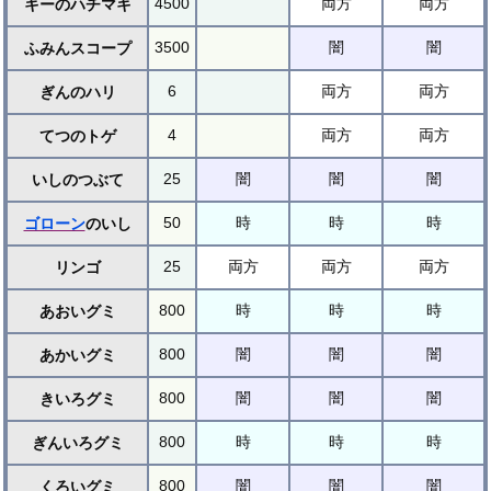
4500
両方
両方
キーのハチマキ
3500
闇
闇
ふみんスコープ
6
両方
両方
ぎんのハリ
4
両方
両方
てつのトゲ
25
闇
闇
闇
いしのつぶて
50
時
時
時
ゴローン
のいし
25
両方
両方
両方
リンゴ
800
時
時
時
あおいグミ
800
闇
闇
闇
あかいグミ
800
闇
闇
闇
きいろグミ
800
時
時
時
ぎんいろグミ
800
闇
闇
闇
くろいグミ