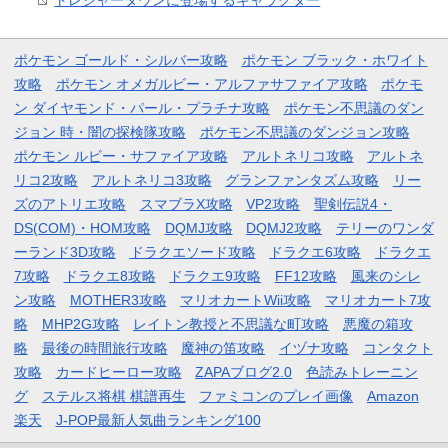
トレジャータウンに登場するキャラクター
ポケモン ゴールド・シルバー攻略
ポケモン ブラック・ホワイト
攻略
ポケモン オメガルビー・アルファサファイア攻略
ポケモ
ン ダイヤモンド・パール・プラチナ攻略
ポケモン不思議のダン
ジョン 時・闇の探検隊攻略
ポケモン不思議のダンジョン攻略
ポケモン ルビー・サファイア攻略
アルトネリコ攻略
アルトネ
リコ2攻略
アルトネリコ3攻略
グランファンタズム攻略
リー
ズのアトリエ攻略
スマブラX攻略
VP2攻略
聖剣伝説4・
DS(COM)・HOM攻略
DQMJ攻略
DQMJ2攻略
テリーのワンダ
ーランド3D攻略
ドラクエソード攻略
ドラクエ6攻略
ドラクエ
7攻略
ドラクエ8攻略
ドラクエ9攻略
FF12攻略
風来のシレ
ン攻略
MOTHER3攻略
マリオカートWii攻略
マリオカート7攻
略
MHP2G攻略
レイトン教授と不思議な町攻略
悪魔の箱攻
略
最後の時間旅行攻略
魔神の笛攻略
イヅナ攻略
コンタクト
攻略
カードヒーロー攻略
ZAPAブログ2.0
色読みトレーニン
グ
ステルス将棋 棋譜再生
ファミコンのプレイ画像
Amazon
楽天
J-POP最新人気曲ランキング100