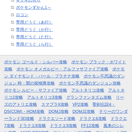
ポケモンずかん1～
ロコン
専用どうぐ（あ行）
専用どうぐ（か行）
専用どうぐ（た行）
専用どうぐ（ら行）
ポケモン ゴールド・シルバー攻略
ポケモン ブラック・ホワイト
攻略
ポケモン オメガルビー・アルファサファイア攻略
ポケモ
ン ダイヤモンド・パール・プラチナ攻略
ポケモン不思議のダン
ジョン 時・闇の探検隊攻略
ポケモン不思議のダンジョン攻略
ポケモン ルビー・サファイア攻略
アルトネリコ攻略
アルトネ
リコ2攻略
アルトネリコ3攻略
グランファンタズム攻略
リー
ズのアトリエ攻略
スマブラX攻略
VP2攻略
聖剣伝説4・
DS(COM)・HOM攻略
DQMJ攻略
DQMJ2攻略
テリーのワンダ
ーランド3D攻略
ドラクエソード攻略
ドラクエ6攻略
ドラクエ
7攻略
ドラクエ8攻略
ドラクエ9攻略
FF12攻略
風来のシレ