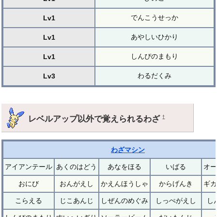
でんこうせっか
Lv1
あやしいひかり
Lv1
しんぴのまもり
Lv1
わるだくみ
Lv3
レベルアップ以外で覚えられるわざ
†
わざマシン
アイアンテール
あくのはどう
あなをほる
いばる
オー
おにび
おんがえし
かえんほうしゃ
からげんき
ギガ
こらえる
じこあんじ
しぜんのめぐみ
しっぺがえし
し