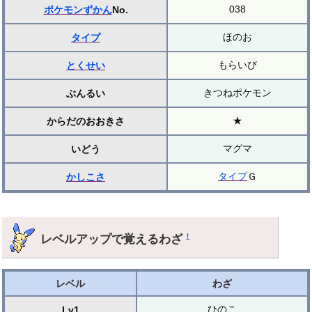
038
ポケモンずかん
No.
ほのお
タイプ
もらいび
とくせい
きつねポケモン
ぶんるい
★
からだのおおきさ
マグマ
いどう
タイプ
Ｇ
かしこさ
レベルアップで覚えるわざ
†
レベル
わざ
ひのこ
Lv1