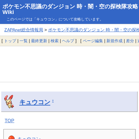
ポケモン不思議のダンジョン 時・闇・空の探検隊攻略
Wiki
このページでは「キュウコン」について攻略しています。
ZAPAnet総合情報局
>
ポケモン不思議のダンジョン 時・闇・空の探検隊
[
トップ
|
一覧
|
最終更新
|
検索
|
ヘルプ
] [
ページ編集
|
新規作成
|
差分
|
キュウコン
†
TOP
キュウコン