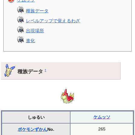
種族データ
レベルアップで覚えるわざ
出現場所
進化
種族データ
†
ケムッソ
しゅるい
265
ポケモンずかん
No.