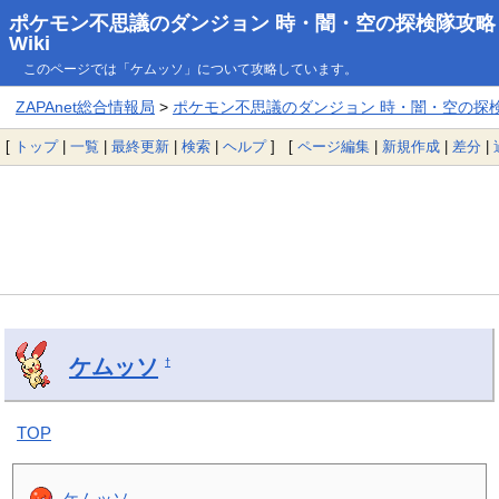
ポケモン不思議のダンジョン 時・闇・空の探検隊攻略
Wiki
このページでは「ケムッソ」について攻略しています。
ZAPAnet総合情報局
>
ポケモン不思議のダンジョン 時・闇・空の探検隊
[
トップ
|
一覧
|
最終更新
|
検索
|
ヘルプ
] [
ページ編集
|
新規作成
|
差分
|
ケムッソ
†
TOP
ケムッソ