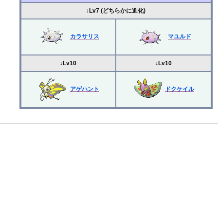
↓Lv7 (どちらかに進化)
カラサリス
マユルド
↓Lv10
↓Lv10
アゲハント
ドクケイル