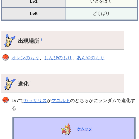
いとをはく
Lv1
どくばり
Lv5
出現場所
†
オレンのもり
、
しんぴのもり
、
あんやのもり
進化
†
Lv7で
カラサリス
か
マユルド
のどちらかにランダムで進化す
る
ケムッソ