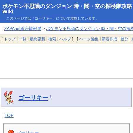
ポケモン不思議のダンジョン 時・闇・空の探検隊攻略
Wiki
このページでは「ゴーリキー」について攻略しています。
ZAPAnet総合情報局
>
ポケモン不思議のダンジョン 時・闇・空の探検隊
[
トップ
|
一覧
|
最終更新
|
検索
|
ヘルプ
] [
ページ編集
|
新規作成
|
差分
|
ゴーリキー
†
TOP
ゴーリキー