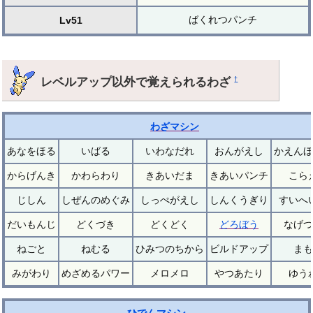
ばくれつパンチ
Lv51
レベルアップ以外で覚えられるわざ
†
わざマシン
あなをほる
いばる
いわなだれ
おんがえし
かえんほ
からげんき
かわらわり
きあいだま
きあいパンチ
こら
じしん
しぜんのめぐみ
しっぺがえし
しんくうぎり
すいへ
だいもんじ
どくづき
どくどく
どろぼう
なげつ
ねごと
ねむる
ひみつのちから
ビルドアップ
まも
みがわり
めざめるパワー
メロメロ
やつあたり
ゆう
ひでんマシン