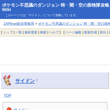
ポケモン不思議のダンジョン 時・闇・空の探検隊攻略
Wiki
このページでは「サイドン」について攻略しています。
ZAPAnet総合情報局
>
ポケモン不思議のダンジョン 時・闇・空の探検隊
[
トップ
|
一覧
|
最終更新
|
検索
|
ヘルプ
] [
ページ編集
|
新規作成
|
差分
|
サイドン
†
TOP
サイドン