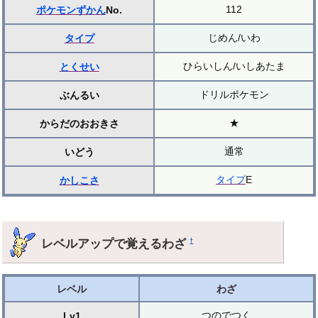
112
ポケモンずかん
No.
じめん/いわ
タイプ
ひらいしん/いしあたま
とくせい
ドリルポケモン
ぶんるい
★
からだのおおきさ
通常
いどう
タイプ
E
かしこさ
レベルアップで覚えるわざ
†
レベル
わざ
つのでつく
Lv1