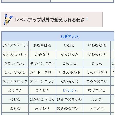
レベルアップ以外で覚えられるわざ
†
わざマシン
アイアンテール
あなをほる
いばる
いわなだれ
かえんほうしゃ
かみなり
からげんき
かわらわり
きあいパンチ
ギガインパクト
こらえる
じしん
し
しっぺがえし
シャドークロー
10まんボルト
しんくうぎり
ステルスロック
ストーンエッジ
だいもんじ
つるぎのまい
どくづき
どくどく
どろぼう
なげつける
ねむる
はかいこうせん
ひみつのちから
ふぶき
まもる
みがわり
めざめるパワー
メロメロ