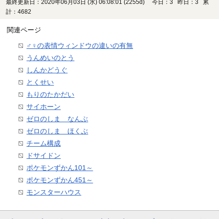
最終更新日：2020年06月03日 (水) 06:08:01
(2255d)
今日：3 昨日：3 累
計：4682
関連ページ
♂♀の表情ウィンドウの違いの有無
うんめいのとう
しんかどうぐ
とくせい
もりのたかだい
サイホーン
ゼロのしま なんぶ
ゼロのしま ほくぶ
チーム構成
ドサイドン
ポケモンずかん101～
ポケモンずかん451～
モンスターハウス