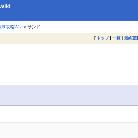
iki
攻略Wiki
> サンド
[
トップ
|
一覧
|
最終更