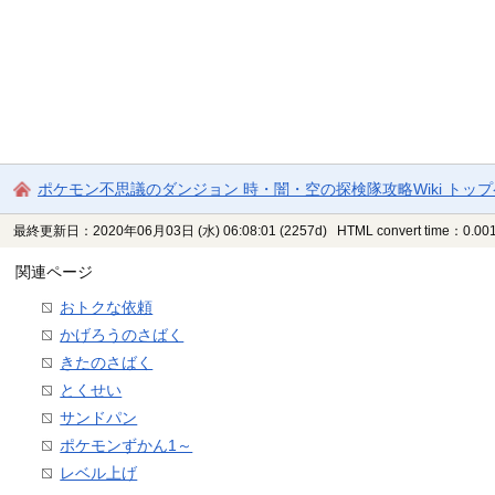
ポケモン不思議のダンジョン 時・闇・空の探検隊攻略Wiki トッ
最終更新日：2020年06月03日 (水) 06:08:01
(2257d)
HTML convert time：0.001
関連ページ
おトクな依頼
かげろうのさばく
きたのさばく
とくせい
サンドパン
ポケモンずかん1～
レベル上げ