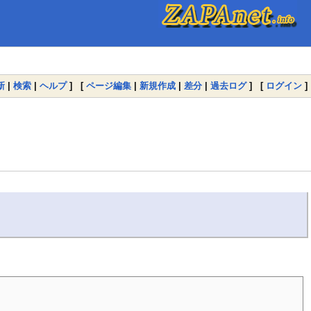
新
|
検索
|
ヘルプ
] [
ページ編集
|
新規作成
|
差分
|
過去ログ
] [
ログイン
]