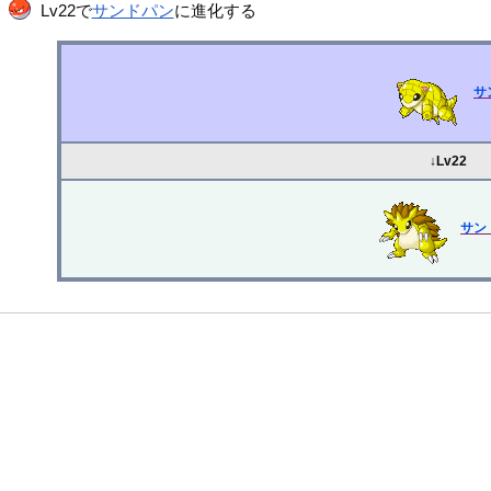
Lv22で
サンドパン
に進化する
サ
↓Lv22
サン