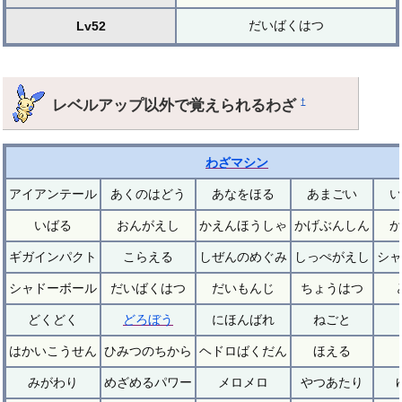
だいばくはつ
Lv52
レベルアップ以外で覚えられるわざ
†
わざマシン
アイアンテール
あくのはどう
あなをほる
あまごい
い
いばる
おんがえし
かえんほうしゃ
かげぶんしん
か
ギガインパクト
こらえる
しぜんのめぐみ
しっぺがえし
シャ
シャドーボール
だいばくはつ
だいもんじ
ちょうはつ
どくどく
どろぼう
にほんばれ
ねごと
はかいこうせん
ひみつのちから
ヘドロばくだん
ほえる
みがわり
めざめるパワー
メロメロ
やつあたり