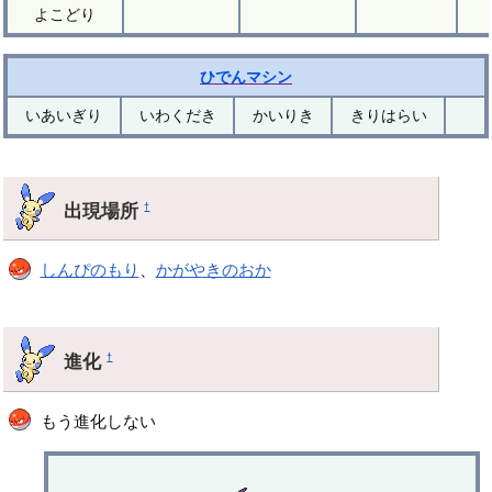
よこどり
ひでんマシン
いあいぎり
いわくだき
かいりき
きりはらい
出現場所
†
しんぴのもり
、
かがやきのおか
進化
†
もう進化しない