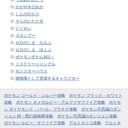
かがやきのおか
しんぴのもり
そらのいただき
とくせい
スカンプー
ゼロのしま なんぶ
ゼロのしま ほくぶ
ポケモンずかん401～
ミステリージャングル
モンスターハウス
探検隊として登場するキャラクター
ポケモン ゴールド・シルバー攻略
ポケモン ブラック・ホワイト
攻略
ポケモン オメガルビー・アルファサファイア攻略
ポケモ
ン ダイヤモンド・パール・プラチナ攻略
ポケモン不思議のダン
ジョン 時・闇の探検隊攻略
ポケモン不思議のダンジョン攻略
ポケモン ルビー・サファイア攻略
アルトネリコ攻略
アルトネ