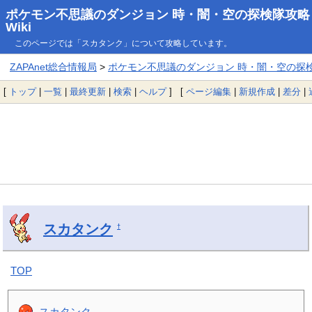
ポケモン不思議のダンジョン 時・闇・空の探検隊攻略
Wiki
このページでは「スカタンク」について攻略しています。
ZAPAnet総合情報局
>
ポケモン不思議のダンジョン 時・闇・空の探検隊
[
トップ
|
一覧
|
最終更新
|
検索
|
ヘルプ
] [
ページ編集
|
新規作成
|
差分
|
スカタンク
†
TOP
スカタンク