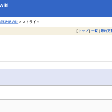
iki
攻略Wiki
> ストライク
[
トップ
|
一覧
|
最終更