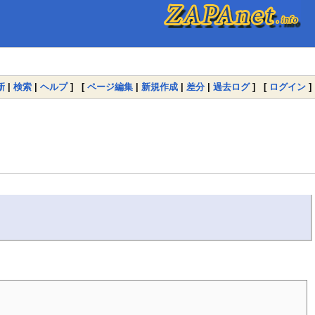
新
|
検索
|
ヘルプ
] [
ページ編集
|
新規作成
|
差分
|
過去ログ
] [
ログイン
]