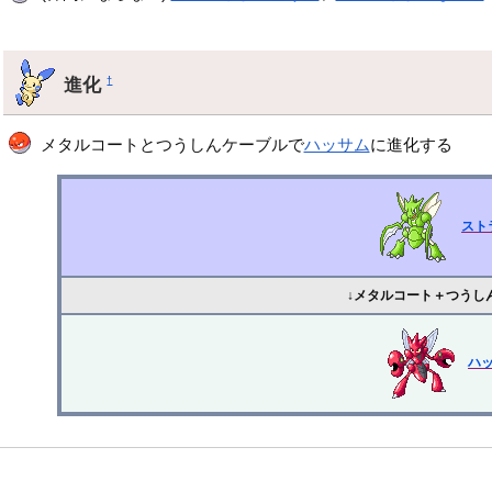
進化
†
メタルコートとつうしんケーブルで
ハッサム
に進化する
スト
↓メタルコート＋つうし
ハ