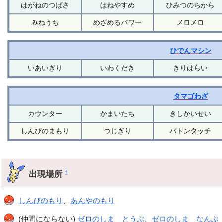
はがねのつばさ
はねやすめ
ひみつのちから
みねうち
めざめるパワー
メロメロ
ひでんマシン
いあいぎり
いわくだき
きりはらい
タマゴわざ
カウンター
かまいたち
きしかいせい
しんぴのまもり
つじぎり
バトンタッチ
出現場所
†
しんぴのもり
、
あんやのもり
(仲間にならない)
ゼロのしま とうぶ
、
ゼロのしま なんぶ