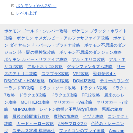
ポケモンずかん251～
レベル上げ
ポケモン ゴールド・シルバー攻略
ポケモン ブラック・ホワイト
攻略
ポケモン オメガルビー・アルファサファイア攻略
ポケモ
ン ダイヤモンド・パール・プラチナ攻略
ポケモン不思議のダン
ジョン 時・闇の探検隊攻略
ポケモン不思議のダンジョン攻略
ポケモン ルビー・サファイア攻略
アルトネリコ攻略
アルトネ
リコ2攻略
アルトネリコ3攻略
グランファンタズム攻略
リー
ズのアトリエ攻略
スマブラX攻略
VP2攻略
聖剣伝説4・
DS(COM)・HOM攻略
DQMJ攻略
DQMJ2攻略
テリーのワンダ
ーランド3D攻略
ドラクエソード攻略
ドラクエ6攻略
ドラクエ
7攻略
ドラクエ8攻略
ドラクエ9攻略
FF12攻略
風来のシレ
ン攻略
MOTHER3攻略
マリオカートWii攻略
マリオカート7攻
略
MHP2G攻略
レイトン教授と不思議な町攻略
悪魔の箱攻
略
最後の時間旅行攻略
魔神の笛攻略
イヅナ攻略
コンタクト
攻略
カードヒーロー攻略
ZAPAブログ2.0
色読みトレーニン
グ
ステルス将棋 棋譜再生
ファミコンのプレイ画像
Amazon