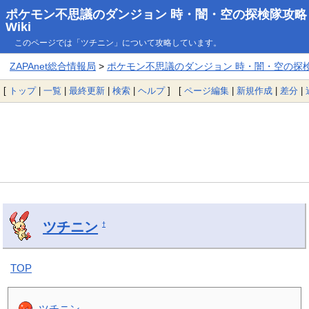
ポケモン不思議のダンジョン 時・闇・空の探検隊攻略
Wiki
このページでは「ツチニン」について攻略しています。
ZAPAnet総合情報局
>
ポケモン不思議のダンジョン 時・闇・空の探検隊
[
トップ
|
一覧
|
最終更新
|
検索
|
ヘルプ
] [
ページ編集
|
新規作成
|
差分
|
ツチニン
†
TOP
ツチニン