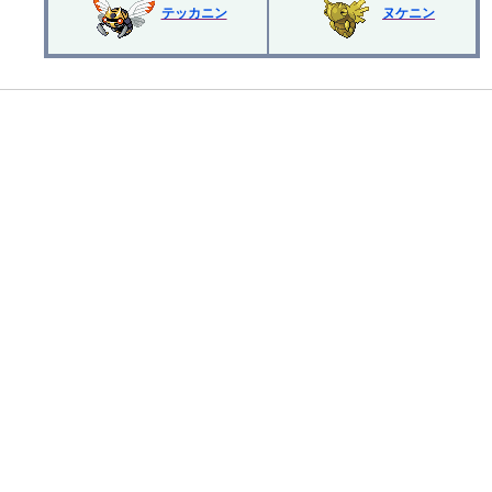
テッカニン
ヌケニン