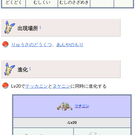
どくどく
むしくい
むしのさざめき
出現場所
†
りゅうさのどうくつ
、
あんやのもり
進化
†
Lv20で
テッカニン
と
ヌケニン
に同時に進化する
ツチニン
↓Lv20