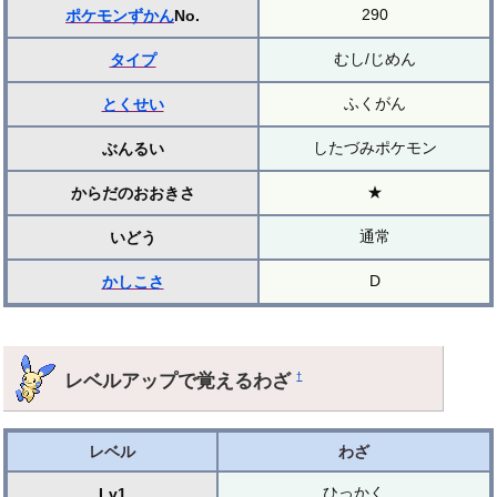
290
ポケモンずかん
No.
むし/じめん
タイプ
ふくがん
とくせい
したづみポケモン
ぶんるい
★
からだのおおきさ
通常
いどう
D
かしこさ
レベルアップで覚えるわざ
†
レベル
わざ
ひっかく
Lv1