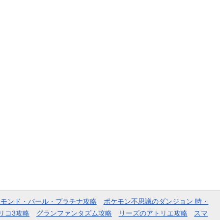
ヤモンド・パール・プラチナ攻略
ポケモン不思議のダンジョン 時・
リコ3攻略
グランファンタズム攻略
リーズのアトリエ攻略
スマ