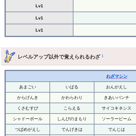
Lv1
Lv1
Lv1
レベルアップ以外で覚えられるわざ
†
わざマシン
あまごい
いばる
おんがえし
からげんき
かわらわり
きあいパンチ
くさむすび
こらえる
サイコキネシス
シャドーボール
しんぴのまもり
ソーラービーム
つばめがえし
でんげきは
でんじは