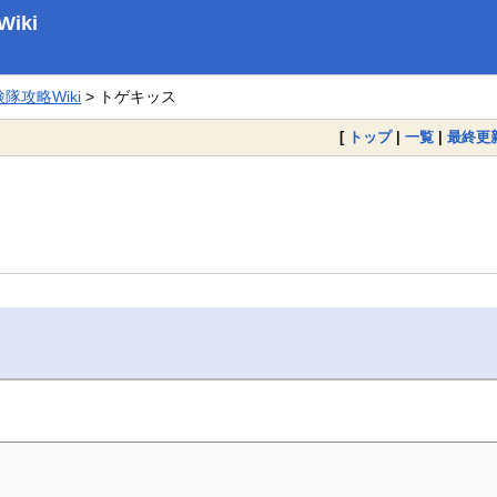
iki
攻略Wiki
> トゲキッス
[
トップ
|
一覧
|
最終更