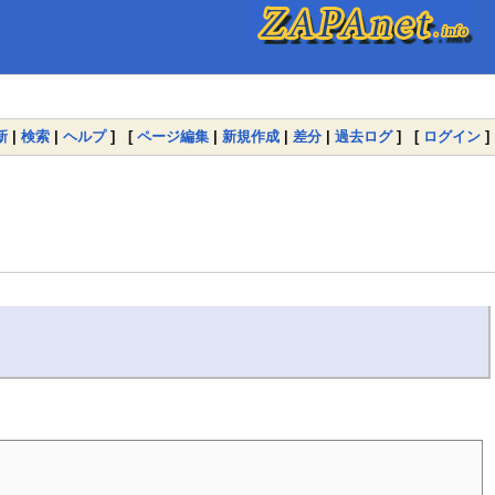
新
|
検索
|
ヘルプ
] [
ページ編集
|
新規作成
|
差分
|
過去ログ
] [
ログイン
]