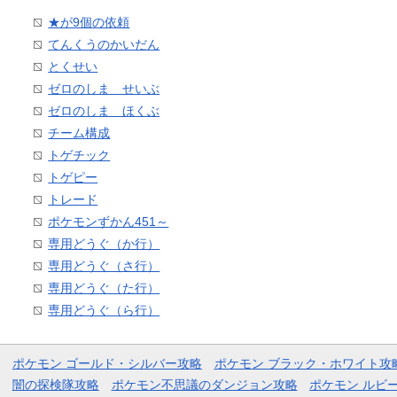
★が9個の依頼
てんくうのかいだん
とくせい
ゼロのしま せいぶ
ゼロのしま ほくぶ
チーム構成
トゲチック
トゲピー
トレード
ポケモンずかん451～
専用どうぐ（か行）
専用どうぐ（さ行）
専用どうぐ（た行）
専用どうぐ（ら行）
ポケモン ゴールド・シルバー攻略
ポケモン ブラック・ホワイト攻
闇の探検隊攻略
ポケモン不思議のダンジョン攻略
ポケモン ルビ