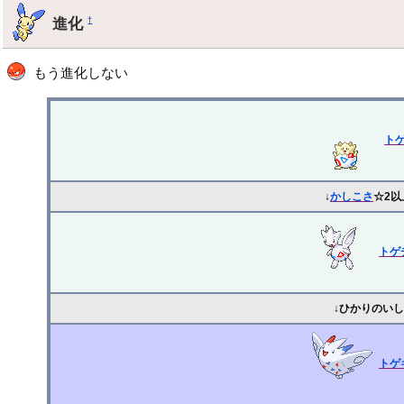
進化
†
もう進化しない
ト
↓
かしこさ
☆2以
トゲ
↓ひかりのいし
トゲ