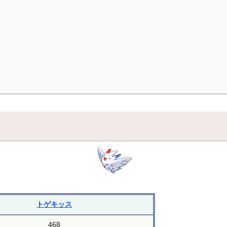
トゲキッス
468