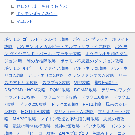
ゼロのしま ちゅうおうぶ
ポケモンずかん251～
マユルド
ポケモン ゴールド・シルバー攻略
ポケモン ブラック・ホワイト
攻略
ポケモン オメガルビー・アルファサファイア攻略
ポケモ
ン ダイヤモンド・パール・プラチナ攻略
ポケモン不思議のダン
ジョン 時・闇の探検隊攻略
ポケモン不思議のダンジョン攻略
ポケモン ルビー・サファイア攻略
アルトネリコ攻略
アルトネ
リコ2攻略
アルトネリコ3攻略
グランファンタズム攻略
リー
ズのアトリエ攻略
スマブラX攻略
VP2攻略
聖剣伝説4・
DS(COM)・HOM攻略
DQMJ攻略
DQMJ2攻略
テリーのワンダ
ーランド3D攻略
ドラクエソード攻略
ドラクエ6攻略
ドラクエ
7攻略
ドラクエ8攻略
ドラクエ9攻略
FF12攻略
風来のシレ
ン攻略
MOTHER3攻略
マリオカートWii攻略
マリオカート7攻
略
MHP2G攻略
レイトン教授と不思議な町攻略
悪魔の箱攻
略
最後の時間旅行攻略
魔神の笛攻略
イヅナ攻略
コンタクト
攻略
カードヒーロー攻略
ZAPAブログ2.0
色読みトレーニン