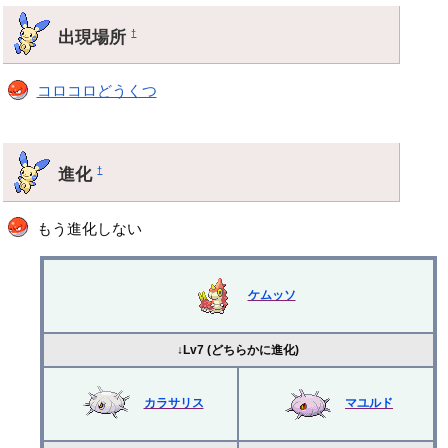
出現場所
†
コロコロどうくつ
進化
†
もう進化しない
ケムッソ
↓Lv7 (どちらかに進化)
カラサリス
マユルド