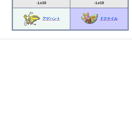
↓Lv10
↓Lv10
アゲハント
ドクケイル