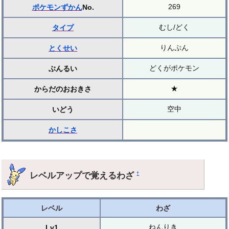
269
ポケモンずかん
No.
むし/どく
タイプ
りんぷん
とくせい
どくがポケモン
ぶんるい
★
からだのおおきさ
空中
いどう
かしこさ
レベルアップで覚えるわざ
†
レベル
わざ
ねんりき
Lv1