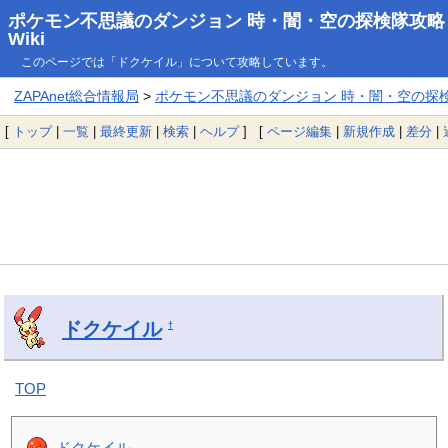
ポケモン不思議のダンジョン 時・闇・空の探検隊攻略
Wiki
このページでは「ドクケイル」について攻略しています。
ZAPAnet総合情報局
>
ポケモン不思議のダンジョン 時・闇・空の探検隊
[
トップ
|
一覧
|
最終更新
|
検索
|
ヘルプ
] [
ページ編集
|
新規作成
|
差分
|
ドクケイル
†
TOP
ドクケイル