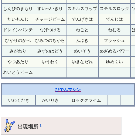
しんぴのまもり
すいへいぎり
スキルスワップ
ステルスロック
ソ
だいもんじ
チャージビーム
でんげきは
でんじは
ドレインパンチ
なげつける
ねごと
ねむる
は
ひかりのかべ
ひみつのちから
ふぶき
フラッシュ
みがわり
みずのはどう
めいそう
めざめるパワー
やつあたり
ゆうわく
ゆきなだれ
ゆめくい
れいとうビーム
ひでんマシン
いわくだき
かいりき
ロッククライム
出現場所
†