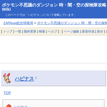
ポケモン不思議のダンジョン 時・闇・空の探検隊攻略
Wiki
このページでは「ハピナス」について攻略しています。
ZAPAnet総合情報局
>
ポケモン不思議のダンジョン 時・闇・空の探検隊
[
トップ
|
一覧
|
最終更新
|
検索
|
ヘルプ
] [
ページ編集
|
新規作成
|
差分
|
ハピナス
†
TOP
ハピナス