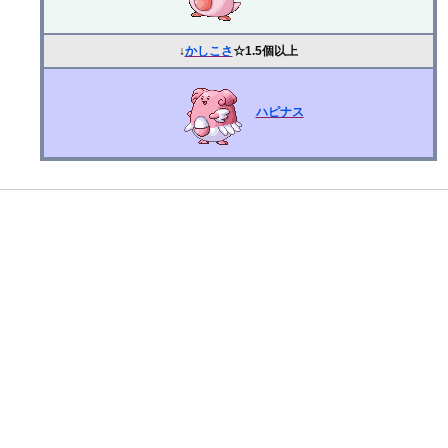
↓
かしこさ
☆1.5個以上
ハピナス