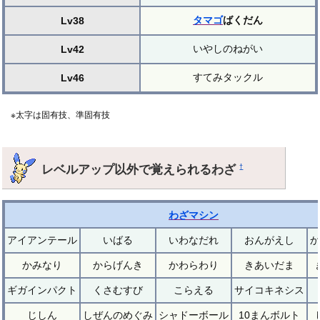
タマゴ
ばくだん
Lv38
いやしのねがい
Lv42
すてみタックル
Lv46
※太字は固有技、準固有技
レベルアップ以外で覚えられるわざ
†
わざマシン
アイアンテール
いばる
いわなだれ
おんがえし
か
かみなり
からげんき
かわらわり
きあいだま
ギガインパクト
くさむすび
こらえる
サイコキネシス
じしん
しぜんのめぐみ
シャドーボール
10まんボルト