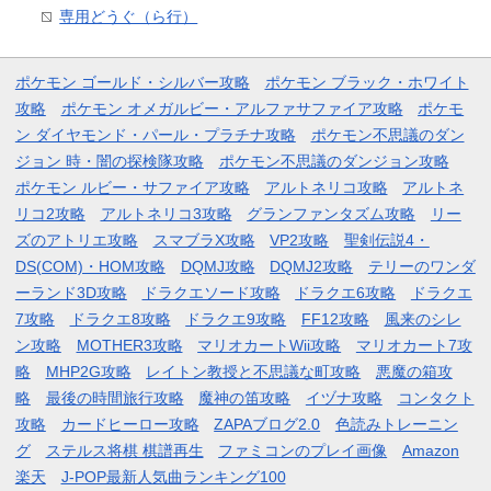
専用どうぐ（ら行）
ポケモン ゴールド・シルバー攻略
ポケモン ブラック・ホワイト
攻略
ポケモン オメガルビー・アルファサファイア攻略
ポケモ
ン ダイヤモンド・パール・プラチナ攻略
ポケモン不思議のダン
ジョン 時・闇の探検隊攻略
ポケモン不思議のダンジョン攻略
ポケモン ルビー・サファイア攻略
アルトネリコ攻略
アルトネ
リコ2攻略
アルトネリコ3攻略
グランファンタズム攻略
リー
ズのアトリエ攻略
スマブラX攻略
VP2攻略
聖剣伝説4・
DS(COM)・HOM攻略
DQMJ攻略
DQMJ2攻略
テリーのワンダ
ーランド3D攻略
ドラクエソード攻略
ドラクエ6攻略
ドラクエ
7攻略
ドラクエ8攻略
ドラクエ9攻略
FF12攻略
風来のシレ
ン攻略
MOTHER3攻略
マリオカートWii攻略
マリオカート7攻
略
MHP2G攻略
レイトン教授と不思議な町攻略
悪魔の箱攻
略
最後の時間旅行攻略
魔神の笛攻略
イヅナ攻略
コンタクト
攻略
カードヒーロー攻略
ZAPAブログ2.0
色読みトレーニン
グ
ステルス将棋 棋譜再生
ファミコンのプレイ画像
Amazon
楽天
J-POP最新人気曲ランキング100