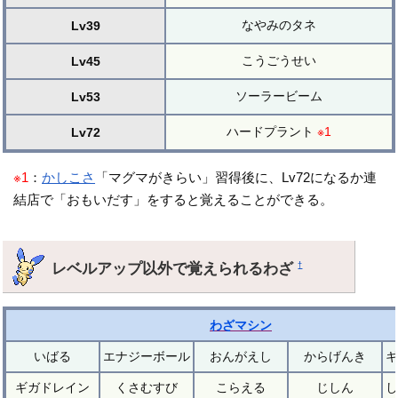
なやみのタネ
Lv39
こうごうせい
Lv45
ソーラービーム
Lv53
ハードプラント
※1
Lv72
※1
：
かしこさ
「マグマがきらい」習得後に、Lv72になるか連
結店で「おもいだす」をすると覚えることができる。
レベルアップ以外で覚えられるわざ
†
わざマシン
いばる
エナジーボール
おんがえし
からげんき
ギ
ギガドレイン
くさむすび
こらえる
じしん
し