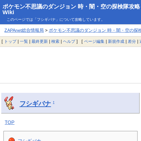
ポケモン不思議のダンジョン 時・闇・空の探検隊攻略
Wiki
このページでは「フシギバナ」について攻略しています。
ZAPAnet総合情報局
>
ポケモン不思議のダンジョン 時・闇・空の探検隊
[
トップ
|
一覧
|
最終更新
|
検索
|
ヘルプ
] [
ページ編集
|
新規作成
|
差分
|
フシギバナ
†
TOP
フシギバナ