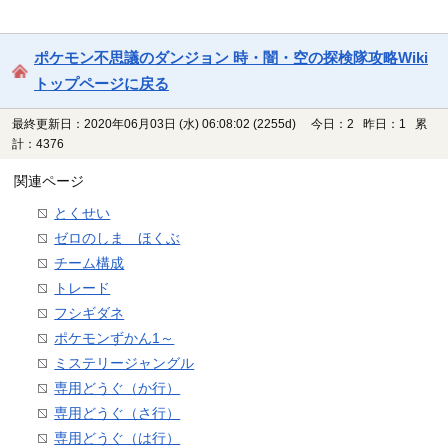
ポケモン不思議のダンジョン 時・闇・空の探検隊攻略Wiki
トップページに戻る
最終更新日：2020年06月03日 (水) 06:08:02
(2255d)
今日：2 昨日：1 累
計：4376
関連ページ
とくせい
ゼロのしま ほくぶ
チーム構成
トレード
フシギダネ
ポケモンずかん1～
ミステリージャングル
専用どうぐ（か行）
専用どうぐ（さ行）
専用どうぐ（は行）