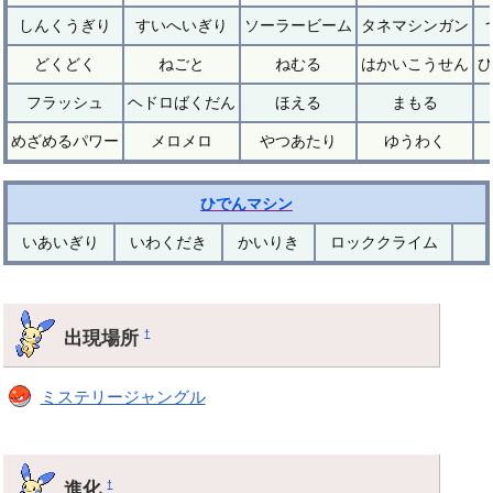
しんくうぎり
すいへいぎり
ソーラービーム
タネマシンガン
どくどく
ねごと
ねむる
はかいこうせん
ひ
フラッシュ
ヘドロばくだん
ほえる
まもる
めざめるパワー
メロメロ
やつあたり
ゆうわく
ひでんマシン
いあいぎり
いわくだき
かいりき
ロッククライム
出現場所
†
ミステリージャングル
進化
†