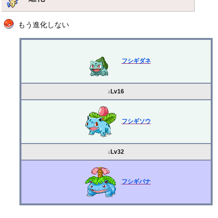
もう進化しない
フシギダネ
↓Lv16
フシギソウ
↓Lv32
フシギバナ