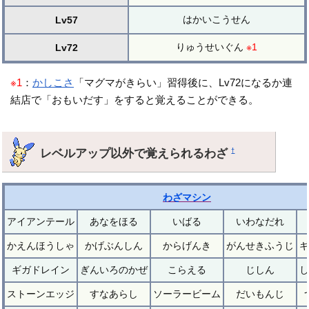
はかいこうせん
Lv57
りゅうせいぐん
※1
Lv72
※1
：
かしこさ
「マグマがきらい」習得後に、Lv72になるか連
結店で「おもいだす」をすると覚えることができる。
レベルアップ以外で覚えられるわざ
†
わざマシン
アイアンテール
あなをほる
いばる
いわなだれ
かえんほうしゃ
かげぶんしん
からげんき
がんせきふうじ
ギ
ギガドレイン
ぎんいろのかぜ
こらえる
じしん
し
ストーンエッジ
すなあらし
ソーラービーム
だいもんじ