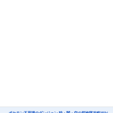
ポケモン不思議のダンジョン 時・闇・空の探検隊攻略Wiki