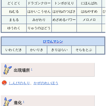
どくどく
ドラゴンクロー
トンボがえり
にほんばれ
ねむる
はかいこうせん
はがねのつばさ
はねやすめ
ひ
まもる
みがわり
めざめるパワー
メロメロ
ゆうわく
りゅうのはどう
ひでんマシン
いわくだき
かいりき
きりはらい
そらをとぶ
出現場所
†
しんぴのもり
、
かぜのれいほう
進化
†