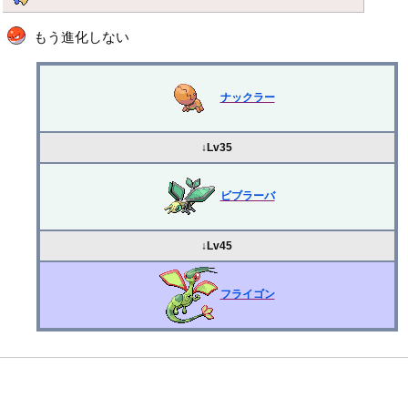
もう進化しない
ナックラー
↓Lv35
ビブラーバ
↓Lv45
フライゴン