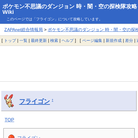
ポケモン不思議のダンジョン 時・闇・空の探検隊攻略
Wiki
このページでは「フライゴン」について攻略しています。
ZAPAnet総合情報局
>
ポケモン不思議のダンジョン 時・闇・空の探検隊
[
トップ
|
一覧
|
最終更新
|
検索
|
ヘルプ
] [
ページ編集
|
新規作成
|
差分
|
フライゴン
†
TOP
フライゴン