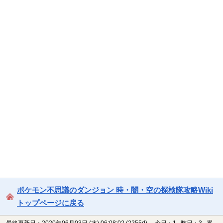
ポケモン不思議のダンジョン 時・闇・空の探検隊攻略Wiki
トップページに戻る
最終更新日：2020年06月03日 (水) 06:08:02
(2255d)
今日：1 昨日：3 累