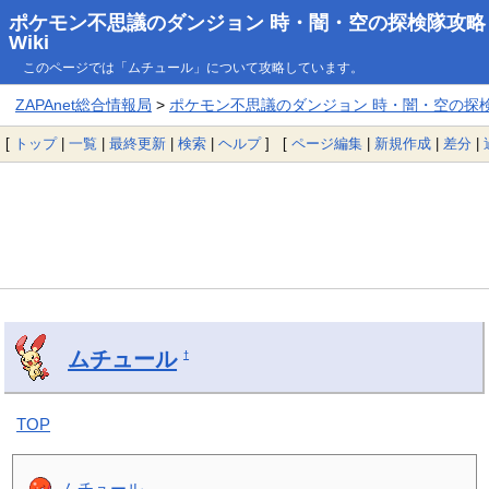
ポケモン不思議のダンジョン 時・闇・空の探検隊攻略
Wiki
このページでは「ムチュール」について攻略しています。
ZAPAnet総合情報局
>
ポケモン不思議のダンジョン 時・闇・空の探検隊
[
トップ
|
一覧
|
最終更新
|
検索
|
ヘルプ
] [
ページ編集
|
新規作成
|
差分
|
ムチュール
†
TOP
ムチュール