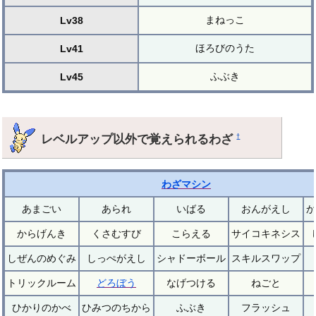
まねっこ
Lv38
ほろびのうた
Lv41
ふぶき
Lv45
レベルアップ以外で覚えられるわざ
†
わざマシン
あまごい
あられ
いばる
おんがえし
か
からげんき
くさむすび
こらえる
サイコキネシス
しぜんのめぐみ
しっぺがえし
シャドーボール
スキルスワップ
トリックルーム
どろぼう
なげつける
ねごと
ひかりのかべ
ひみつのちから
ふぶき
フラッシュ