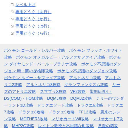
レベル上げ
専用どうぐ（あ行）
専用どうぐ（か行）
専用どうぐ（は行）
専用どうぐ（ら行）
ポケモン ゴールド・シルバー攻略
ポケモン ブラック・ホワイト
攻略
ポケモン オメガルビー・アルファサファイア攻略
ポケモ
ン ダイヤモンド・パール・プラチナ攻略
ポケモン不思議のダン
ジョン 時・闇の探検隊攻略
ポケモン不思議のダンジョン攻略
ポケモン ルビー・サファイア攻略
アルトネリコ攻略
アルトネ
リコ2攻略
アルトネリコ3攻略
グランファンタズム攻略
リー
ズのアトリエ攻略
スマブラX攻略
VP2攻略
聖剣伝説4・
DS(COM)・HOM攻略
DQMJ攻略
DQMJ2攻略
テリーのワンダ
ーランド3D攻略
ドラクエソード攻略
ドラクエ6攻略
ドラクエ
7攻略
ドラクエ8攻略
ドラクエ9攻略
FF12攻略
風来のシレ
ン攻略
MOTHER3攻略
マリオカートWii攻略
マリオカート7攻
略
MHP2G攻略
レイトン教授と不思議な町攻略
悪魔の箱攻