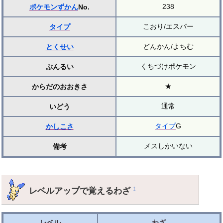
238
ポケモンずかん
No.
こおり/エスパー
タイプ
どんかん/よちむ
とくせい
くちづけポケモン
ぶんるい
★
からだのおおきさ
通常
いどう
タイプ
G
かしこさ
メスしかいない
備考
レベルアップで覚えるわざ
†
レベル
わざ