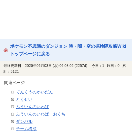
ポケモン不思議のダンジョン 時・闇・空の探検隊攻略Wiki
トップページに戻る
最終更新日：2020年06月03日 (水) 06:08:02
(2257d)
今日：1 昨日：0 累
計：5121
関連ページ
てんくうのかいだん
とくせい
ふういんのいわば
ふういんのいわば おくち
ダンバル
チーム構成