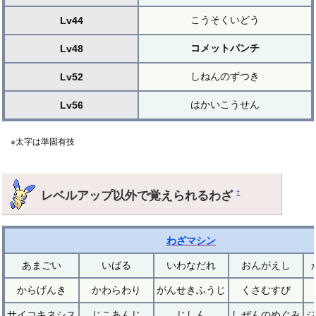
こうそくいどう
Lv44
コメットパンチ
Lv48
しねんのずつき
Lv52
はかいこうせん
Lv56
※太字は準固有技
レベルアップ以外で覚えられるわざ
†
わざマシン
あまごい
いばる
いわなだれ
おんがえし
からげんき
かわらわり
がんせきふうじ
くさむすび
サイコキネシス
じこあんじ
じしん
しぜんのめぐみ
ジ