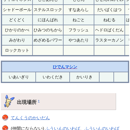
シャドーボール
ステルスロック
すなあらし
だいばくはつ
どくどく
にほんばれ
ねごと
ねむる
は
ひかりのかべ
ひみつのちから
フラッシュ
ヘドロばくだん
みがわり
めざめるパワー
やつあたり
ラスターカノン
ロックカット
ひでんマシン
いあいぎり
いわくだき
かいりき
出現場所
†
てんくうのかいだん
(仲間にならない)
ふういんのいわば
、
ふういんのいわば