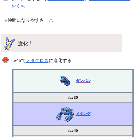
おくち
※仲間になりやすさ △
進化
†
Lv45で
メタグロス
に進化する
ダンバル
↓Lv20
メタング
↓Lv45