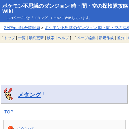
ポケモン不思議のダンジョン 時・闇・空の探検隊攻略
Wiki
このページでは「メタング」について攻略しています。
ZAPAnet総合情報局
>
ポケモン不思議のダンジョン 時・闇・空の探検隊
[
トップ
|
一覧
|
最終更新
|
検索
|
ヘルプ
] [
ページ編集
|
新規作成
|
差分
|
メタング
†
TOP
メタング