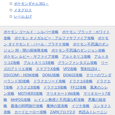
ポケモンずかん351～
メタグロス
レベル上げ
ポケモン ゴールド・シルバー攻略
ポケモン ブラック・ホワイト
攻略
ポケモン オメガルビー・アルファサファイア攻略
ポケモ
ン ダイヤモンド・パール・プラチナ攻略
ポケモン不思議のダン
ジョン 時・闇の探検隊攻略
ポケモン不思議のダンジョン攻略
ポケモン ルビー・サファイア攻略
アルトネリコ攻略
アルトネ
リコ2攻略
アルトネリコ3攻略
グランファンタズム攻略
リー
ズのアトリエ攻略
スマブラX攻略
VP2攻略
聖剣伝説4・
DS(COM)・HOM攻略
DQMJ攻略
DQMJ2攻略
テリーのワンダ
ーランド3D攻略
ドラクエソード攻略
ドラクエ6攻略
ドラクエ
7攻略
ドラクエ8攻略
ドラクエ9攻略
FF12攻略
風来のシレ
ン攻略
MOTHER3攻略
マリオカートWii攻略
マリオカート7攻
略
MHP2G攻略
レイトン教授と不思議な町攻略
悪魔の箱攻
略
最後の時間旅行攻略
魔神の笛攻略
イヅナ攻略
コンタクト
攻略
カードヒーロー攻略
ZAPAブログ2.0
色読みトレーニン