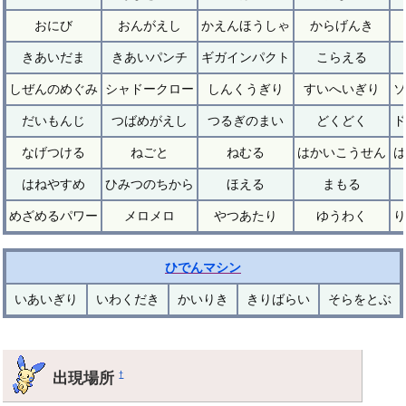
おにび
おんがえし
かえんほうしゃ
からげんき
きあいだま
きあいパンチ
ギガインパクト
こらえる
しぜんのめぐみ
シャドークロー
しんくうぎり
すいへいぎり
ソ
だいもんじ
つばめがえし
つるぎのまい
どくどく
ド
なげつける
ねごと
ねむる
はかいこうせん
は
はねやすめ
ひみつのちから
ほえる
まもる
めざめるパワー
メロメロ
やつあたり
ゆうわく
り
ひでんマシン
いあいぎり
いわくだき
かいりき
きりばらい
そらをとぶ
出現場所
†