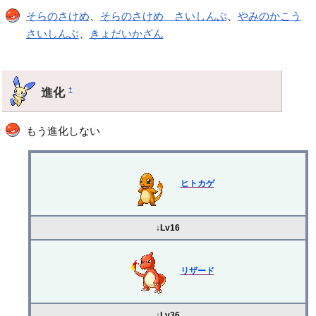
そらのさけめ
、
そらのさけめ さいしんぶ
、
やみのかこう
さいしんぶ
、
きょだいかざん
進化
†
もう進化しない
ヒトカゲ
↓Lv16
リザード
↓Lv36