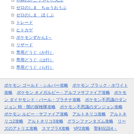
やみのかこう さいしんぶ
ゼロのしま ちゅうおうぶ
ゼロのしま ほくぶ
トレード
ヒトカゲ
ポケモンずかん1～
リザード
専用どうぐ（か行）
専用どうぐ（は行）
専用どうぐ（ら行）
ポケモン ゴールド・シルバー攻略
ポケモン ブラック・ホワイト
攻略
ポケモン オメガルビー・アルファサファイア攻略
ポケモ
ン ダイヤモンド・パール・プラチナ攻略
ポケモン不思議のダン
ジョン 時・闇の探検隊攻略
ポケモン不思議のダンジョン攻略
ポケモン ルビー・サファイア攻略
アルトネリコ攻略
アルトネ
リコ2攻略
アルトネリコ3攻略
グランファンタズム攻略
リー
ズのアトリエ攻略
スマブラX攻略
VP2攻略
聖剣伝説4・