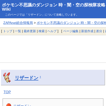
ポケモン不思議のダンジョン 時・闇・空の探検隊攻略
Wiki
このページでは「リザードン」について攻略しています。
ZAPAnet総合情報局
>
ポケモン不思議のダンジョン 時・闇・空の探検隊
[
トップ
|
一覧
|
最終更新
|
検索
|
ヘルプ
] [
ページ編集
|
新規作成
|
差分
|
リザードン
†
TOP
リザードン