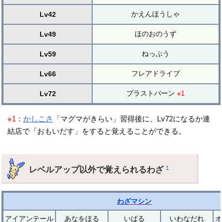
かえんほうしゃ
Lv42
ほのおのうず
Lv49
ねっぷう
Lv59
フレアドライブ
Lv66
ブラストバーン
※1
Lv72
※1
：
かしこさ
「マグマがきらい」習得後に、Lv72になるか連
結店で「おもいだす」をすると覚えることができる。
レベルアップ以外で覚えられるわざ
†
わざマシン
アイアンテール
あなをほる
いばる
いわなだれ
オ