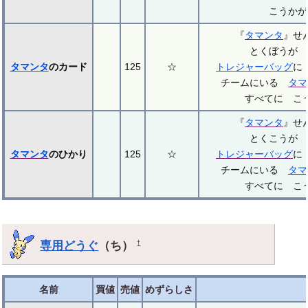
こうかが
『
タマンタ
』せ
とくぼうが 
タマンタ
のカード
125
☆
トレジャーバッグ
に
チームにいる
タマ
すべてに こ
『
タマンタ
』せ
とくこうが 
タマンタ
のひかり
125
☆
トレジャーバッグ
に
チームにいる
タマ
すべてに こ
専用どうぐ
（ち）
†
名前
買値
売値
めずらしさ