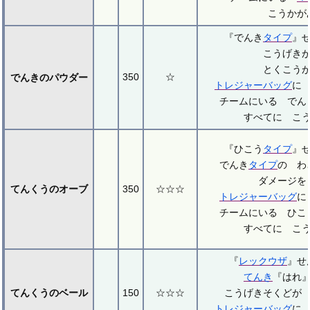
こうかが
『でんき
タイプ
』
こうげき
とくこう
350
☆
でんきのパウダー
トレジャーバッグ
に
チームにいる でん
すべてに こ
『ひこう
タイプ
』
でんき
タイプ
の わ
ダメージを
てんくうのオーブ
350
☆☆☆
トレジャーバッグ
に
チームにいる ひこ
すべてに こ
『
レックウザ
』せ
てんき
『はれ
てんくうのベール
150
☆☆☆
こうげきそくどが
トレジャーバッグ
に