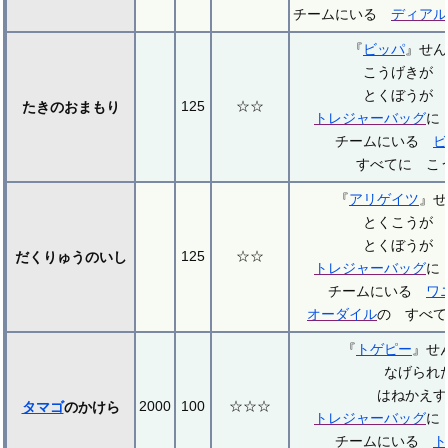
チームにいる
ディアル
『
ビッパ
』せ
こうげきが 
とくぼうが 
125
☆☆
たきのおまもり
トレジャーバッグ
に
チームにいる
ビ
すべてに こ
『
アリゲイツ
』
とくこうが 
とくぼうが 
125
☆☆
だくりゅうのいし
トレジャーバッグ
に
チームにいる
ワ
オーダイル
の すべて
『
トゲピー
』せ
なげられ
はねかえす
2000
100
☆☆☆
タマゴ
のかけら
トレジャーバッグ
に
チームにいる
ト