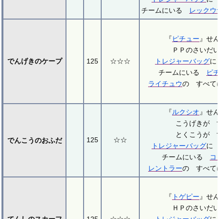
チームにいる
レックウ
『
ピチュー
』せ
ＰＰのさいだ
でんげきのケープ
125
☆☆☆
トレジャーバッグ
に
チームにいる
ピ
ライチュウ
の すべて
『
ルクシオ
』せ
こうげきが 
とくこうが 
125
☆☆
でんこうのおふだ
トレジャーバッグ
に
チームにいる
コ
レントラー
の すべて
『
トゲピー
』せ
ＨＰのさいだ
てんしのスカーフ
125
☆☆☆
トレジャーバッグ
に