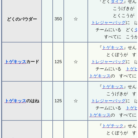
『どく
タイプ
』せ
こうげきが
とくこうが
350
☆
どくのパウダー
トレジャーバッグ
に 
チームにいる どく
すべてに こう
『
トゲキッス
』せ
とくぼうが す
トゲキッス
カード
125
☆
トレジャーバッグ
に 
チームにいる
トゲ
トゲキッス
の すべてに
『
トゲキッス
』せ
こうげきが す
トゲキッス
のはね
125
☆
トレジャーバッグ
に 
チームにいる
トゲ
トゲキッス
の すべてに
『
トゲチック
』せ
とくぼうが す