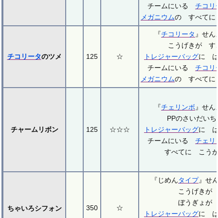
チームにいる
チコリ
メガニウム
の すべてに
『
チコリータ
』せ
こうげきが す
チコリータ
のツメ
125
☆
トレジャーバッグ
に 
チームにいる
チコリ
メガニウム
の すべてに
『
チェリンボ
』せ
PPのさいだい
チャームリボン
125
☆☆☆
トレジャーバッグ
に 
チームにいる
チェリ
すべてに こう
『じめん
タイプ
』せ
こうげきが
ぼうぎょが
350
☆
ちゃいろシフォン
トレジャーバッグ
に 