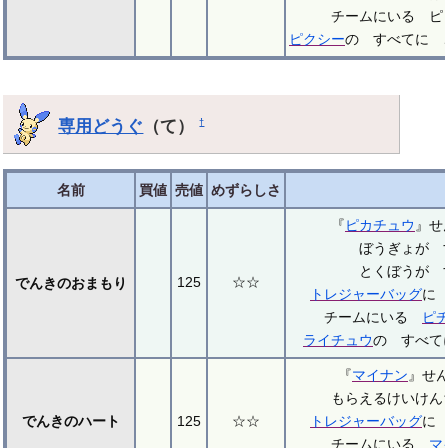
チームにいる 
ピクシー
の すべてに 
専用どうぐ
（て）
†
名前
買値
売値
めずらしさ
『
ピカチュウ
』せ
ぼうぎょが 
とくぼうが 
125
☆☆
でんきのおまもり
トレジャーバッグ
に
チームにいる
ピ
ライチュウ
の すべて
『
マイナン
』せ
もらえるけいけん
でんきのハート
125
☆☆
トレジャーバッグ
に
チームにいる
マ