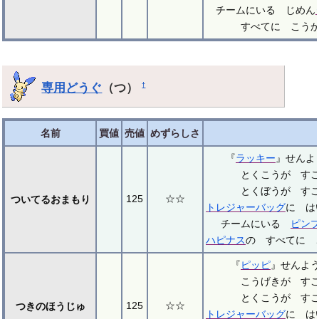
チームにいる じめん
すべてに こう
専用どうぐ
（つ）
†
名前
買値
売値
めずらしさ
『
ラッキー
』せん
とくこうが す
とくぼうが す
125
☆☆
ついてるおまもり
トレジャーバッグ
に は
チームにいる
ピン
ハピナス
の すべてに 
『
ピッピ
』せんよ
こうげきが す
とくこうが す
125
☆☆
つきのほうじゅ
トレジャーバッグ
に は