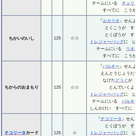
チームにいる
チェリ
すべてに こう
『
ルカリオ
』せん
とくこうが す
とくぼうが す
125
☆☆
ちかいのいし
トレジャーバッグ
に 
チームにいる
リオ
すべてに こう
『
バルキー
』せん
えんとうじょうた
なげた
どうぐ
が
ちからのおまもり
125
☆☆
とんでいくよ
トレジャーバッグ
に 
チームにいる
バルキ
しんかけい すべてに
『
チコリータ
』せ
とくぼうが す
チコリータ
カード
125
☆
トレジャーバッグ
に 