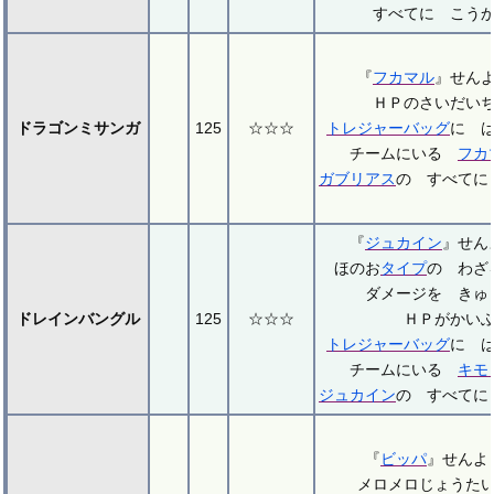
すべてに こう
『
フカマル
』せん
ＨＰのさいだい
ドラゴンミサンガ
125
☆☆☆
トレジャーバッグ
に 
チームにいる
フカ
ガブリアス
の すべてに
『
ジュカイン
』せ
ほのお
タイプ
の わざ
ダメージを きゅ
ドレインバングル
125
☆☆☆
ＨＰがかい
トレジャーバッグ
に 
チームにいる
キモ
ジュカイン
の すべてに
『
ビッパ
』せん
メロメロじょうた