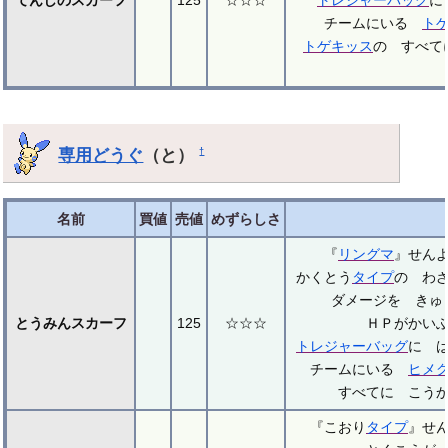
チームにいる
ト
トゲキッス
の すべて
専用どうぐ
（と）
†
名前
買値
売値
めずらしさ
『
リングマ
』せん
かくとう
タイプ
の わ
ダメージを きゅ
とうみんスカーフ
125
☆☆☆
ＨＰがかい
トレジャーバッグ
に 
チームにいる
ヒメ
すべてに こう
『こおり
タイプ
』せ