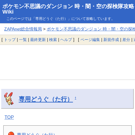
ポケモン不思議のダンジョン 時・闇・空の探検隊攻略
Wiki
このページでは「専用どうぐ（た行）」について攻略しています。
ZAPAnet総合情報局
>
ポケモン不思議のダンジョン 時・闇・空の探検隊
[
トップ
|
一覧
|
最終更新
|
検索
|
ヘルプ
] [
ページ編集
|
新規作成
|
差分
|
専用どうぐ（た行）
†
TOP
専用どうぐ（た行）