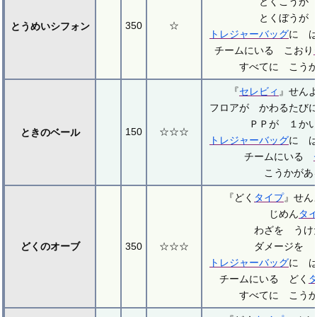
とくこうが
とくぼうが
350
☆
とうめいシフォン
トレジャーバッグ
に 
チームにいる こおり
すべてに こう
『
セレビィ
』せん
フロアが かわるたび
ＰＰが １か
150
☆☆☆
ときのベール
トレジャーバッグ
に 
チームにいる
こうかがあ
『どく
タイプ
』せ
じめん
タ
わざを うけ
どくのオーブ
350
☆☆☆
ダメージを 
トレジャーバッグ
に 
チームにいる どく
すべてに こう