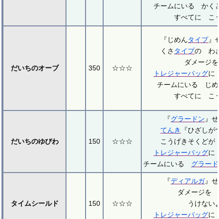
チームにいる かく
すべてに こ
『じめん
タイプ
』
くさ
タイプ
の わ
ダメージを
だいちのオーブ
350
☆☆☆
トレジャーバッグ
に
チームにいる じめ
すべてに こ
『
グラードン
』
てんき
『ひざしが
だいちのゆびわ
150
☆☆☆
こうげきそくどが
トレジャーバッグ
に
チームにいる
グラード
『
ディアルガ
』
ダメージを 
タイムシールド
150
☆☆☆
うけない
トレジャーバッグ
に