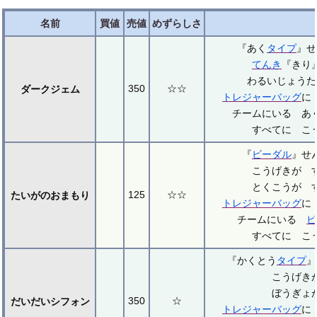
名前
買値
売値
めずらしさ
『あく
タイプ
』
てんき
『きり
わるいじょうた
350
☆☆
ダークジェム
トレジャーバッグ
に
チームにいる あ
すべてに こ
『
ビーダル
』せ
こうげきが 
とくこうが 
125
☆☆
たいがのおまもり
トレジャーバッグ
に
チームにいる
ビ
すべてに こ
『かくとう
タイプ
こうげき
ぼうぎょ
350
☆
だいだいシフォン
トレジャーバッグ
に