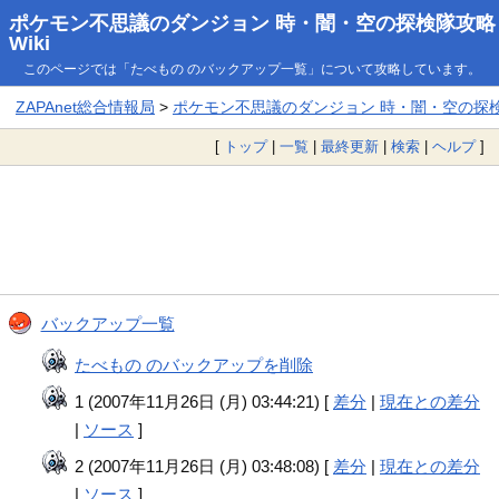
ポケモン不思議のダンジョン 時・闇・空の探検隊攻略
Wiki
このページでは「たべもの のバックアップ一覧」について攻略しています。
ZAPAnet総合情報局
>
ポケモン不思議のダンジョン 時・闇・空の探検隊
[
トップ
|
一覧
|
最終更新
|
検索
|
ヘルプ
]
バックアップ一覧
たべもの のバックアップを削除
1 (2007年11月26日 (月) 03:44:21) [
差分
|
現在との差分
|
ソース
]
2 (2007年11月26日 (月) 03:48:08) [
差分
|
現在との差分
|
ソース
]