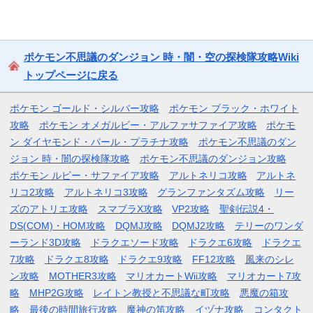
ポケモン不思議のダンジョン 時・闇・空の探検隊攻略Wiki
トップページに戻る
ポケモン ゴールド・シルバー攻略
ポケモン ブラック・ホワイト
攻略
ポケモン オメガルビー・アルファサファイア攻略
ポケモ
ン ダイヤモンド・パール・プラチナ攻略
ポケモン不思議のダン
ジョン 時・闇の探検隊攻略
ポケモン不思議のダンジョン攻略
ポケモン ルビー・サファイア攻略
アルトネリコ攻略
アルトネ
リコ2攻略
アルトネリコ3攻略
グランファンタズム攻略
リー
ズのアトリエ攻略
スマブラX攻略
VP2攻略
聖剣伝説4・
DS(COM)・HOM攻略
DQMJ攻略
DQMJ2攻略
テリーのワンダ
ーランド3D攻略
ドラクエソード攻略
ドラクエ6攻略
ドラクエ
7攻略
ドラクエ8攻略
ドラクエ9攻略
FF12攻略
風来のシレ
ン攻略
MOTHER3攻略
マリオカートWii攻略
マリオカート7攻
略
MHP2G攻略
レイトン教授と不思議な町攻略
悪魔の箱攻
略
最後の時間旅行攻略
魔神の笛攻略
イヅナ攻略
コンタクト