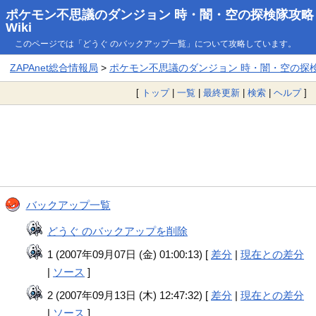
ポケモン不思議のダンジョン 時・闇・空の探検隊攻略
Wiki
このページでは「どうぐ のバックアップ一覧」について攻略しています。
ZAPAnet総合情報局
>
ポケモン不思議のダンジョン 時・闇・空の探検隊
[
トップ
|
一覧
|
最終更新
|
検索
|
ヘルプ
]
バックアップ一覧
どうぐ のバックアップを削除
1 (2007年09月07日 (金) 01:00:13) [
差分
|
現在との差分
|
ソース
]
2 (2007年09月13日 (木) 12:47:32) [
差分
|
現在との差分
|
ソース
]