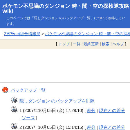
ポケモン不思議のダンジョン 時・闇・空の探検隊攻略
Wiki
このページでは「隠しダンジョン のバックアップ一覧」について攻略してい
ます。
ZAPAnet総合情報局
>
ポケモン不思議のダンジョン 時・闇・空の探検隊
[
トップ
|
一覧
|
最終更新
|
検索
|
ヘルプ
]
バックアップ一覧
隠しダンジョン のバックアップを削除
1 (2007年10月05日 (金) 17:28:10) [
差分
|
現在との差分
|
ソース
]
2 (2007年10月05日 (金) 19:14:15) [
差分
|
現在との差分