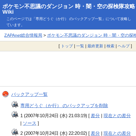
ポケモン不思議のダンジョン 時・闇・空の探検隊攻略
Wiki
このページでは「専用どうぐ（か行） のバックアップ一覧」について攻略し
ています。
ZAPAnet総合情報局
>
ポケモン不思議のダンジョン 時・闇・空の探検隊
[
トップ
|
一覧
|
最終更新
|
検索
|
ヘルプ
]
バックアップ一覧
専用どうぐ（か行） のバックアップを削除
1 (2007年10月24日 (水) 21:03:19) [
差分
|
現在との差分
|
ソース
]
2 (2007年10月24日 (水) 22:20:02) [
差分
|
現在との差分