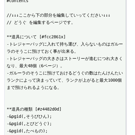
#contents

//↓↓↓ここから下の部分を編集していってください↓↓↓

// どうぐ を編集するページです。

**道具について [#fcc2861x]

-トレジャーバッグに入れて持ち運び、入らないものはガルー
ラのそうこに預けておく事が出来る。

-トレジャーバッグの大きさはストーリーが進むにつれ大きく
なり、最大48個（6ページ）。

-ガルーラのそうこに預けておけるどうぐの数はたんけんたい
ランクによって決まっていて、ランクが上がると最大1000個
まで預けられるようになる。

**道具の種類 [#z4482d0d]

-&pgid(,そうびひん);

-&pgid(,とびどうぐ);

-&pgid(,たべもの);
