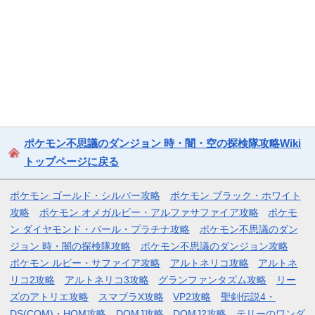
ポケモン不思議のダンジョン 時・闇・空の探検隊攻略Wiki
トップページに戻る
ポケモン ゴールド・シルバー攻略
ポケモン ブラック・ホワイト
攻略
ポケモン オメガルビー・アルファサファイア攻略
ポケモ
ン ダイヤモンド・パール・プラチナ攻略
ポケモン不思議のダン
ジョン 時・闇の探検隊攻略
ポケモン不思議のダンジョン攻略
ポケモン ルビー・サファイア攻略
アルトネリコ攻略
アルトネ
リコ2攻略
アルトネリコ3攻略
グランファンタズム攻略
リー
ズのアトリエ攻略
スマブラX攻略
VP2攻略
聖剣伝説4・
DS(COM)・HOM攻略
DQMJ攻略
DQMJ2攻略
テリーのワンダ