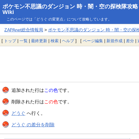
ポケモン不思議のダンジョン 時・闇・空の探検隊攻略
Wiki
このページでは「どうぐ の変更点」について攻略しています。
ZAPAnet総合情報局
>
ポケモン不思議のダンジョン 時・闇・空の探検隊
[
トップ
|
一覧
|
最終更新
|
検索
|
ヘルプ
] [
ページ編集
|
新規作成
|
差分
|
追加された行は
この色
です。
削除された行は
この色
です。
どうぐ
へ行く。
どうぐ の差分を削除