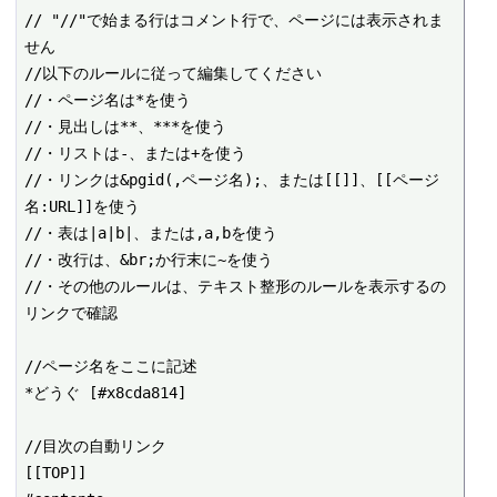
// "//"で始まる行はコメント行で、ページには表示されま
せん

//以下のルールに従って編集してください

//・ページ名は*を使う

//・見出しは**、***を使う

//・リストは-、または+を使う

//・リンクは&pgid(,ページ名);、または[[]]、[[ページ
名:URL]]を使う

//・表は|a|b|、または,a,bを使う

//・改行は、&br;か行末に~を使う

//・その他のルールは、テキスト整形のルールを表示するの
リンクで確認

//ページ名をここに記述

*どうぐ [#x8cda814]

//目次の自動リンク

[[TOP]]
