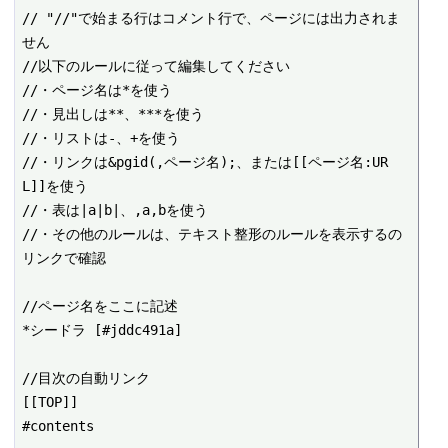
// "//"で始まる行はコメント行で、ページには出力されま
せん

//以下のルールに従って編集してください

//・ページ名は*を使う

//・見出しは**、***を使う

//・リストは-、+を使う

//・リンクは&pgid(,ページ名);、または[[ページ名:UR
L]]を使う

//・表は|a|b|、,a,bを使う

//・その他のルールは、テキスト整形のルールを表示するの
リンクで確認

//ページ名をここに記述

*シードラ [#jddc491a]

//目次の自動リンク

[[TOP]]

#contents
