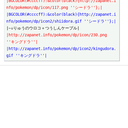
|BGCOLOR(#ccccff):&color(black){http://zapanet.i
nfo/pokemon/dp/icon/117.png ''シードラ''};|
|BGCOLOR(#ccccff):&color(black){http://zapanet.i
nfo/pokemon/dp/icon2/shiidora.gif ''シードラ''};|
|http://zapanet.info/pokemon/dp/icon/230.png 
''キングドラ''|
|http://zapanet.info/pokemon/dp/icon2/kingudora.
gif ''キングドラ''|