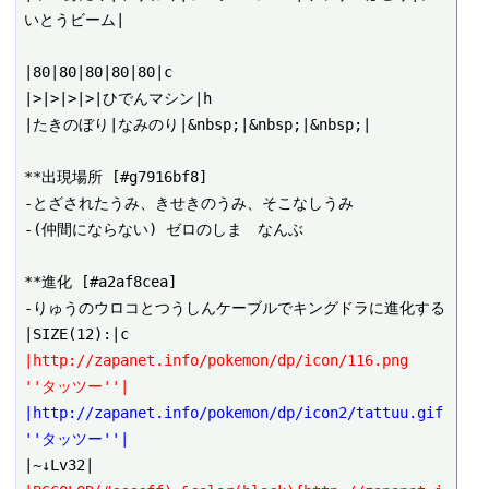
いとうビーム|

|80|80|80|80|80|c

|>|>|>|>|ひでんマシン|h

|たきのぼり|なみのり|&nbsp;|&nbsp;|&nbsp;|

**出現場所 [#g7916bf8]

-とざされたうみ、きせきのうみ、そこなしうみ

-(仲間にならない) ゼロのしま　なんぶ

**進化 [#a2af8cea]

-りゅうのウロコとつうしんケーブルでキングドラに進化する

|http://zapanet.info/pokemon/dp/icon/116.png 
''タッツー''|
|http://zapanet.info/pokemon/dp/icon2/tattuu.gif 
''タッツー''|