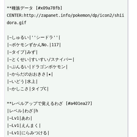
**種族データ [#x09a78fb]

CENTER:http://zapanet.info/pokemon/dp/icon2/shii
dora.gif

|~しゅるい|''シードラ''|

|~ポケモンずかんNo.|117|

|~タイプ|みず|

|~とくせい|すいすい/スナイパー|

|~ぶんるい|ドラゴンポケモン|

|~からだのおおきさ|★|

|~いどう|水上|

|~かしこさ|タイプC|

**レベルアップで覚えるわざ [#a401ea27]

|レベル|わざ|h

|~Lv1|あわ|

|~Lv1|えんまく|

|~Lv1|にらみつける|
