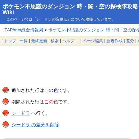
ポケモン不思議のダンジョン 時・闇・空の探検隊攻略
Wiki
このページでは「シードラ の変更点」について攻略しています。
ZAPAnet総合情報局
>
ポケモン不思議のダンジョン 時・闇・空の探検隊
[
トップ
|
一覧
|
最終更新
|
検索
|
ヘルプ
] [
ページ編集
|
新規作成
|
差分
|
追加された行は
この色
です。
削除された行は
この色
です。
シードラ
へ行く。
シードラ の差分を削除