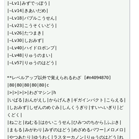
|~Lv1|みずでっぽう|

|~Lv14|きあいだめ|

|~Lv18|バブルこうせん|

|~Lv23|こうそくいどう|

|~Lv26|たつまき|

|~Lv30|しおみず|

|~Lv40|ハイドロポンプ|

|~Lv48|りゅうのまい|

|~Lv57|りゅうのはどう|

**レベルアップ以外で覚えられるわざ [#n4094870]

|80|80|80|80|80|c

|>|>|>|>|わざマシン|h

|いばる|おんがえし|からげんき|ギガインパクト|こらえる|

|しおみず|しぜんのめぐみ|しんくうぎり|すいへいぎり|ど
くどく|

|ねごと|ねむる|はかいこうせん|ひみつのちから|ふぶき|

|まもる|みがわり|みずのはどう|めざめるパワー|メロメロ|

|やつあたり|ゆうわく|ラスターカノン|りゅうのはどう|れ