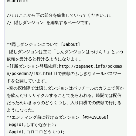
#contents

//↓↓↓ここから下の部分を編集していってください↓↓↓

// 隠しダンジョン を編集するページです。

**隠しダンジョンについて [#about]

-隠しダンジョンは主に「しんダンジョンはっけん！」という
依頼を受けると行けるようになります。

-[[新ダンジョン登場依頼:http://zapanet.info/pokemo
n/pokedan2/192.html]]で依頼のふしぎなメールパスワー
ドを公開しています。

-空の探検隊では隠しダンジョンはパッチールのカフェで何か
を飲んだりリサイクルすることであらわれる。時闇では配信
だっためいきゅうのどうくつも、入り口横での依頼で行ける
ようになった。

**エンディング前に行けるダンジョン [#x4191868]

-&pgid(,しずかなかわ);

-&pgid(,コロコロどうくつ);
