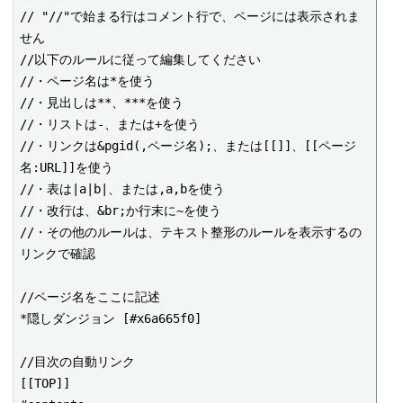
// "//"で始まる行はコメント行で、ページには表示されま
せん

//以下のルールに従って編集してください

//・ページ名は*を使う

//・見出しは**、***を使う

//・リストは-、または+を使う

//・リンクは&pgid(,ページ名);、または[[]]、[[ページ
名:URL]]を使う

//・表は|a|b|、または,a,bを使う

//・改行は、&br;か行末に~を使う

//・その他のルールは、テキスト整形のルールを表示するの
リンクで確認

//ページ名をここに記述

*隠しダンジョン [#x6a665f0]

//目次の自動リンク

[[TOP]]
