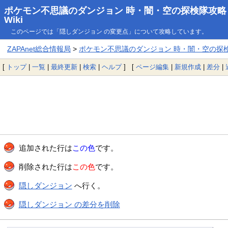
ポケモン不思議のダンジョン 時・闇・空の探検隊攻略
Wiki
このページでは「隠しダンジョン の変更点」について攻略しています。
ZAPAnet総合情報局
>
ポケモン不思議のダンジョン 時・闇・空の探検隊
[
トップ
|
一覧
|
最終更新
|
検索
|
ヘルプ
] [
ページ編集
|
新規作成
|
差分
|
追加された行は
この色
です。
削除された行は
この色
です。
隠しダンジョン
へ行く。
隠しダンジョン の差分を削除