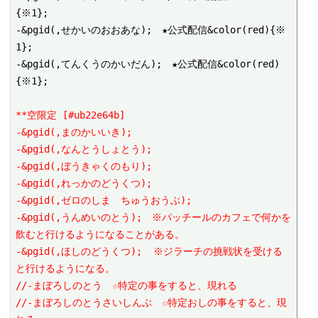
{※1};

-&pgid(,せかいのおおあな);　★公式配信&color(red){※
1};

-&pgid(,てんくうのかいだん);　★公式配信&color(red)
{※1};

**空限定 [#ub22e64b]
-&pgid(,まのかいいき);
-&pgid(,なんとうしょとう);
-&pgid(,ぼうきゃくのもり);
-&pgid(,れっかのどうくつ);
-&pgid(,ゼロのしま　ちゅうおうぶ);
-&pgid(,うんめいのとう);　※パッチールのカフェで何かを
飲むと行けるようになることがある。
-&pgid(,ほしのどうくつ);  ※ジラーチの挑戦状を受ける
と行けるようになる。
//-まぼろしのとう　☆特定の事をすると、現れる
//-まぼろしのとうさいしんぶ　☆特定おしの事をすると、現