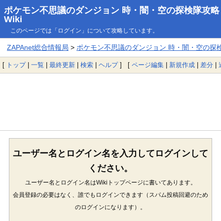
ポケモン不思議のダンジョン 時・闇・空の探検隊攻略
Wiki
このページでは「ログイン」について攻略しています。
ZAPAnet総合情報局
>
ポケモン不思議のダンジョン 時・闇・空の探検隊
[
トップ
|
一覧
|
最終更新
|
検索
|
ヘルプ
] [
ページ編集
|
新規作成
|
差分
|
ユーザー名とログイン名を入力してログインして
ください。
ユーザー名とログイン名はWikiトップページに書いてあります。
会員登録の必要はなく、誰でもログインできます（スパム投稿回避のため
のログインになります）。