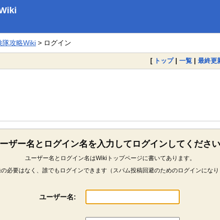
iki
攻略Wiki
> ログイン
[
トップ
|
一覧
|
最終更
ーザー名とログイン名を入力してログインしてくださ
ユーザー名とログイン名はWikiトップページに書いてあります。
録の必要はなく、誰でもログインできます（スパム投稿回避のためのログインになり
ユーザー名: