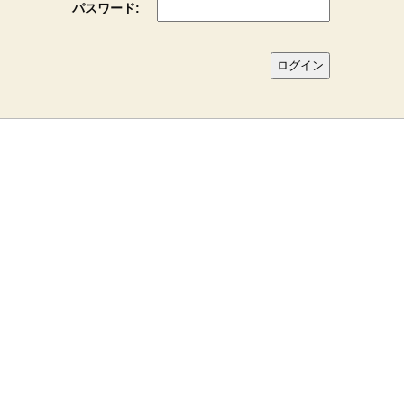
パスワード: