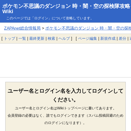
ポケモン不思議のダンジョン 時・闇・空の探検隊攻略
Wiki
このページでは「ログイン」について攻略しています。
ZAPAnet総合情報局
>
ポケモン不思議のダンジョン 時・闇・空の探検隊
[
トップ
|
一覧
|
最終更新
|
検索
|
ヘルプ
] [
ページ編集
|
新規作成
|
差分
|
ユーザー名とログイン名を入力してログインして
ください。
ユーザー名とログイン名はWikiトップページに書いてあります。
会員登録の必要はなく、誰でもログインできます（スパム投稿回避のため
のログインになります）。