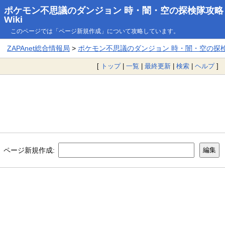
ポケモン不思議のダンジョン 時・闇・空の探検隊攻略
Wiki
このページでは「ページ新規作成」について攻略しています。
ZAPAnet総合情報局
>
ポケモン不思議のダンジョン 時・闇・空の探検隊
[
トップ
|
一覧
|
最終更新
|
検索
|
ヘルプ
]
ページ新規作成: