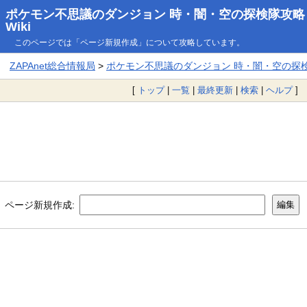
ポケモン不思議のダンジョン 時・闇・空の探検隊攻略
Wiki
このページでは「ページ新規作成」について攻略しています。
ZAPAnet総合情報局
>
ポケモン不思議のダンジョン 時・闇・空の探検隊
[
トップ
|
一覧
|
最終更新
|
検索
|
ヘルプ
]
ページ新規作成: