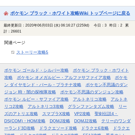
ポケモン ブラック・ホワイト攻略Wiki トップページに戻る
最終更新日：2020年06月03日 (水) 06:16:27
(2259d)
今日：3 昨日：2 累
計：26601
関連ページ
ストーリー攻略5
ポケモン ゴールド・シルバー攻略
ポケモン ブラック・ホワイト
攻略
ポケモン オメガルビー・アルファサファイア攻略
ポケモ
ン ダイヤモンド・パール・プラチナ攻略
ポケモン不思議のダン
ジョン 時・闇の探検隊攻略
ポケモン不思議のダンジョン攻略
ポケモン ルビー・サファイア攻略
アルトネリコ攻略
アルトネ
リコ2攻略
アルトネリコ3攻略
グランファンタズム攻略
リー
ズのアトリエ攻略
スマブラX攻略
VP2攻略
聖剣伝説4・
DS(COM)・HOM攻略
DQMJ攻略
DQMJ2攻略
テリーのワンダ
ーランド3D攻略
ドラクエソード攻略
ドラクエ6攻略
ドラクエ