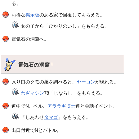
る。
お得な
掲示板
のある家で回復してもらえる。
女の子から「ひかりのいし」をもらえる。
電気石の洞窟へ。
電気石の洞窟
†
入り口のクモの巣を調べると、
ヤーコン
が現れる。
わざマシン
78「じならし」をもらえる。
道中でN、ベル、
アララギ博士
達と会話イベント。
「しあわせ
タマゴ
」をもらえる。
出口付近でNとバトル。