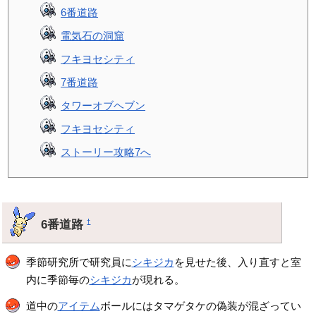
6番道路
電気石の洞窟
フキヨセシティ
7番道路
タワーオブヘブン
フキヨセシティ
ストーリー攻略7へ
6番道路
†
季節研究所で研究員に
シキジカ
を見せた後、入り直すと室
内に季節毎の
シキジカ
が現れる。
道中の
アイテム
ボールにはタマゲタケの偽装が混ざってい