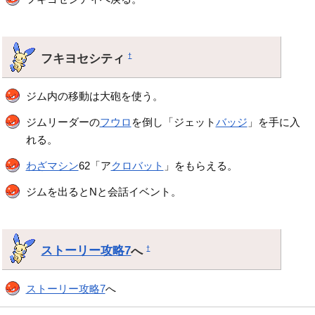
フキヨセシティ
†
ジム内の移動は大砲を使う。
ジムリーダーの
フウロ
を倒し「ジェット
バッジ
」を手に入
れる。
わざマシン
62「ア
クロバット
」をもらえる。
ジムを出るとNと会話イベント。
ストーリー攻略7
へ
†
ストーリー攻略7
へ