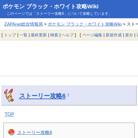
ポケモン ブラック・ホワイト攻略Wiki
このページでは「ストーリー攻略6」について攻略しています。
ZAPAnet総合情報局
>
ポケモン ブラック・ホワイト攻略Wiki
> スト
[
トップ
|
一覧
|
最終更新
|
検索
|
ヘルプ
] [
ページ編集
|
新規作成
|
差分
|
ストーリー攻略6
†
TOP
ストーリー攻略6