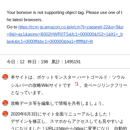
Your borwser is not supporting object tag. Please use one of t
he latest browsers.
Go to
https://rcm-jp.amazon.co.jp/e/cm?t=zapanet-22&o=9&p
=8&l=as1&asins=B002HWR0TS&fc1=000000&IS2=1&lt1=_b
lank&lc1=0000ff&bc1=000000&bg1=ffffff&f=ifr
今日：12 昨日：198 累計：1495191
本サイトは、ポケットモンスター ハートゴールド・ソウル
*1
シルバーの攻略Wikiサイトです
。全ページリンクフリー
となっています。
攻略データ等を編集して情報を共有しましょう。
2020年6月3日にサイト全面リニューアルしました！
デザインを修正し、スマホからアクセスしても見やすいよ
うになりました！URLはhttpからhttpsに変更になり、自動的