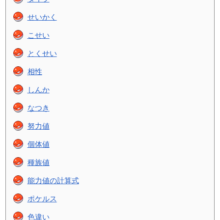
せいかく
こせい
とくせい
相性
しんか
なつき
努力値
個体値
種族値
能力値の計算式
ポケルス
色違い