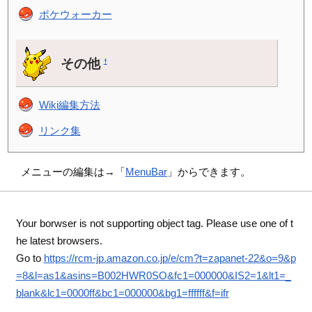
ポケウォーカー
その他
†
Wiki編集方法
リンク集
メニューの編集は→「
MenuBar
」からできます。
Your borwser is not supporting object tag. Please use one of t
he latest browsers.
Go to
https://rcm-jp.amazon.co.jp/e/cm?t=zapanet-22&o=9&p
=8&l=as1&asins=B002HWR0SO&fc1=000000&IS2=1&lt1=_
blank&lc1=0000ff&bc1=000000&bg1=ffffff&f=ifr