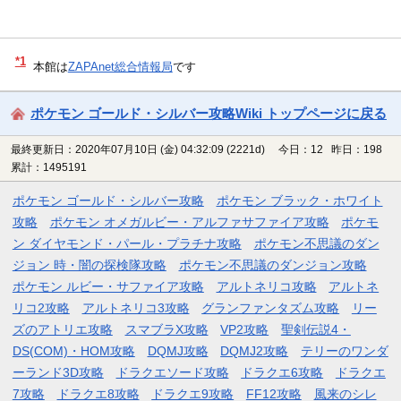
*1
本館は
ZAPAnet総合情報局
です
ポケモン ゴールド・シルバー攻略Wiki トップページに戻る
最終更新日：2020年07月10日 (金) 04:32:09
(2221d)
今日：12 昨日：198
累計：1495191
ポケモン ゴールド・シルバー攻略
ポケモン ブラック・ホワイト
攻略
ポケモン オメガルビー・アルファサファイア攻略
ポケモ
ン ダイヤモンド・パール・プラチナ攻略
ポケモン不思議のダン
ジョン 時・闇の探検隊攻略
ポケモン不思議のダンジョン攻略
ポケモン ルビー・サファイア攻略
アルトネリコ攻略
アルトネ
リコ2攻略
アルトネリコ3攻略
グランファンタズム攻略
リー
ズのアトリエ攻略
スマブラX攻略
VP2攻略
聖剣伝説4・
DS(COM)・HOM攻略
DQMJ攻略
DQMJ2攻略
テリーのワンダ
ーランド3D攻略
ドラクエソード攻略
ドラクエ6攻略
ドラクエ
7攻略
ドラクエ8攻略
ドラクエ9攻略
FF12攻略
風来のシレ