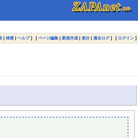
新
|
検索
|
ヘルプ
] [
ページ編集
|
新規作成
|
差分
|
過去ログ
] [
ログイン
]