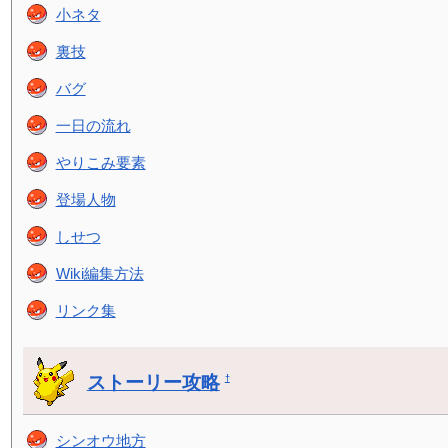
小ネタ
裏技
バグ
一日の流れ
やりこみ要素
登場人物
しせつ
Wiki編集方法
リンク集
ストーリー攻略
†
シンオウ地方