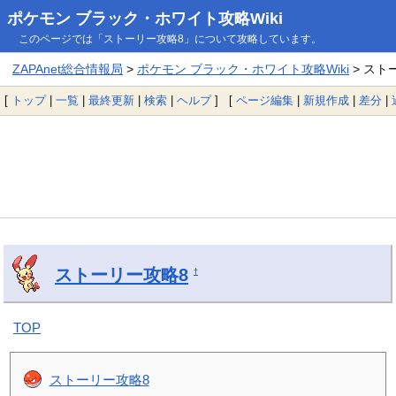
ポケモン ブラック・ホワイト攻略Wiki
このページでは「ストーリー攻略8」について攻略しています。
ZAPAnet総合情報局
>
ポケモン ブラック・ホワイト攻略Wiki
> スト
[
トップ
|
一覧
|
最終更新
|
検索
|
ヘルプ
] [
ページ編集
|
新規作成
|
差分
|
ストーリー攻略8
†
TOP
ストーリー攻略8