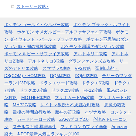
ストーリー攻略7
ポケモン ゴールド・シルバー攻略
ポケモン ブラック・ホワイト
攻略
ポケモン オメガルビー・アルファサファイア攻略
ポケモ
ン ダイヤモンド・パール・プラチナ攻略
ポケモン不思議のダン
ジョン 時・闇の探検隊攻略
ポケモン不思議のダンジョン攻略
ポケモン ルビー・サファイア攻略
アルトネリコ攻略
アルトネ
リコ2攻略
アルトネリコ3攻略
グランファンタズム攻略
リー
ズのアトリエ攻略
スマブラX攻略
VP2攻略
聖剣伝説4・
DS(COM)・HOM攻略
DQMJ攻略
DQMJ2攻略
テリーのワンダ
ーランド3D攻略
ドラクエソード攻略
ドラクエ6攻略
ドラクエ
7攻略
ドラクエ8攻略
ドラクエ9攻略
FF12攻略
風来のシレ
ン攻略
MOTHER3攻略
マリオカートWii攻略
マリオカート7攻
略
MHP2G攻略
レイトン教授と不思議な町攻略
悪魔の箱攻
略
最後の時間旅行攻略
魔神の笛攻略
イヅナ攻略
コンタクト
攻略
カードヒーロー攻略
ZAPAブログ2.0
色読みトレーニン
グ
ステルス将棋 棋譜再生
ファミコンのプレイ画像
Amazon
楽天
J-POP最新人気曲ランキング100