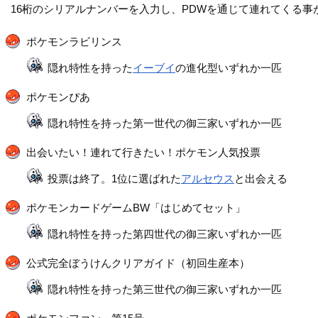
16桁のシリアルナンバーを入力し、PDWを通じて連れてくる事
ポケモンラビリンス
隠れ特性を持った
イーブイ
の進化型いずれか一匹
ポケモンぴあ
隠れ特性を持った第一世代の御三家いずれか一匹
出会いたい！連れて行きたい！ポケモン人気投票
投票は終了。1位に選ばれた
アルセウス
と出会える
ポケモンカードゲームBW「はじめてセット」
隠れ特性を持った第四世代の御三家いずれか一匹
公式完全ぼうけんクリアガイド（初回生産本）
隠れ特性を持った第三世代の御三家いずれか一匹