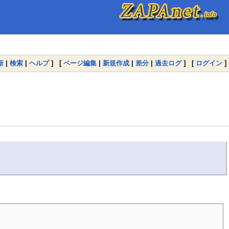
新
|
検索
|
ヘルプ
] [
ページ編集
|
新規作成
|
差分
|
過去ログ
] [
ログイン
]