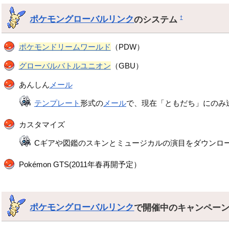
ポケモングローバルリンク
のシステム
†
ポケモンドリームワールド
（PDW）
グローバルバトルユニオン
（GBU）
あんしん
メール
テンプレート
形式の
メール
で、現在「ともだち」にのみ
カスタマイズ
Cギアや図鑑のスキンとミュージカルの演目をダウンロ
Pokémon GTS(2011年春再開予定）
ポケモングローバルリンク
で開催中のキャンペー