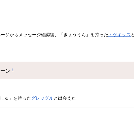
ページからメッセージ確認後、「きょううん」を持った
トゲキッス
ペーン
†
くしゅ」を持った
グレッグル
と出会えた