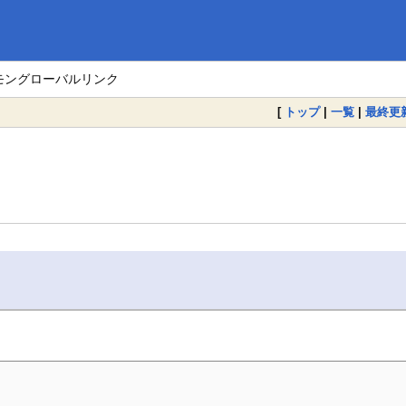
。
モングローバルリンク
[
トップ
|
一覧
|
最終更