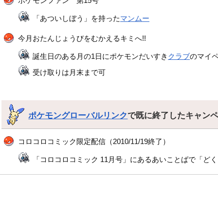
ポケモンファン 第15号
「あついしぼう」を持った
マンムー
今月おたんじょうびをむかえるキミへ!!
誕生日のある月の1日にポケモンだいすき
クラブ
のマイ
受け取りは月末まで可
ポケモングローバルリンク
で既に終了したキャン
コロコロコミック限定配信（2010/11/19終了）
「コロコロコミック 11月号」にあるあいことばで「ど