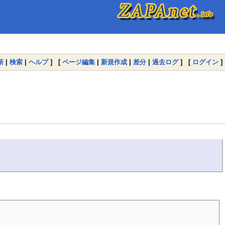
新
|
検索
|
ヘルプ
] [
ページ編集
|
新規作成
|
差分
|
過去ログ
] [
ログイン
]