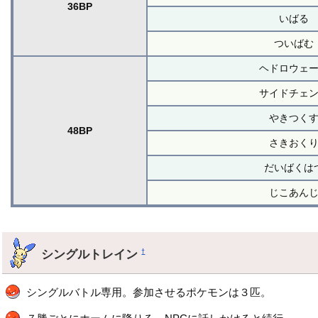
36BP
いばる
ついばむ
ヘドロウェ
サイドチェ
やきつく
48BP
さきおく
だいばくは
じこあん
シングルトレイン
†
シングルバトル専用。参加させるポケモンは３匹。