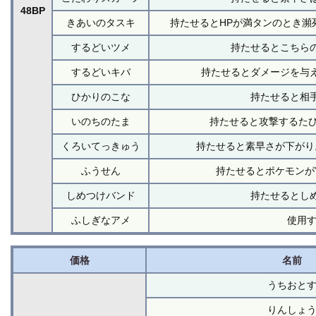
48BP
きあいのタスキ
持たせるとHPが満タンのとき瀕
するどいツメ
持たせるとこちら
するどいキバ
持たせるとダメージを与
ひかりのこな
持たせると相
いのちのたま
持たせると攻撃するたび
くろいてっきゅう
持たせると素早さが下がり
ふうせん
持たせるとポケモンが
しめつけバンド
持たせるとし
ふしぎなアメ
使用す
価格
名前
うちおと
りんしょ