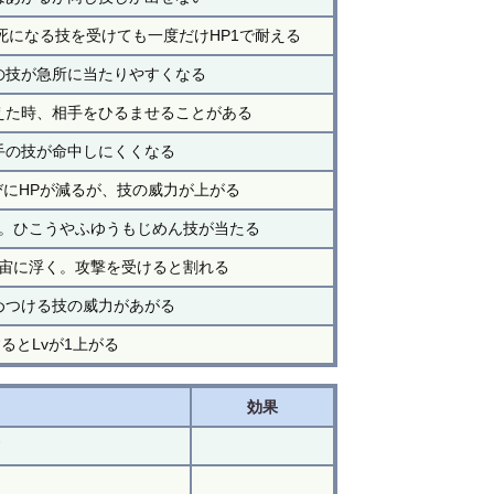
死になる技を受けても一度だけHP1で耐える
の技が急所に当たりやすくなる
えた時、相手をひるませることがある
手の技が命中しにくくなる
にHPが減るが、技の威力が上がる
。ひこうやふゆうもじめん技が当たる
宙に浮く。攻撃を受けると割れる
めつける技の威力があがる
るとLvが1上がる
効果
す
う