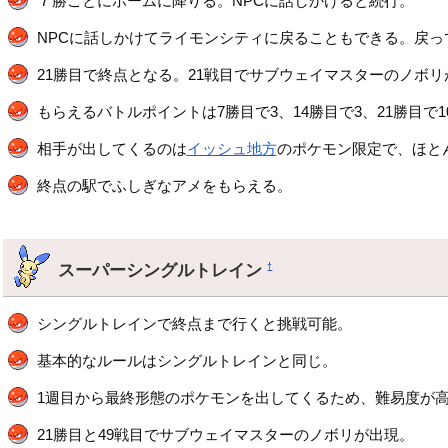
７勝ごとにホームに降りる。NPCに話しかけると続行。
NPCに話しかけてライモンシティに戻ることもできる。戻っ
21勝目で終点となる。21戦目でサブウェイマスターのノボリ
もらえるバトルポイントは7勝目で3、14勝目で3、21勝目で1
相手が出してくるのは
イッシュ地方
のポケモン限定で、ほと
終点の駅でふしぎなアメをもらえる。
スーパーシングルトレイン
†
シングルトレインで終点まで行くと挑戦可能。
基本的なルールはシングルトレインと同じ。
1週目から最終形態のポケモンを出してくるため、難易度が
21勝目と49戦目でサブウェイマスターのノボリが出現。