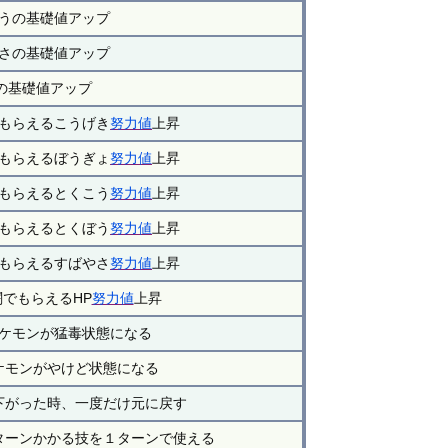
うの基礎値アップ
さの基礎値アップ
Pの基礎値アップ
もらえるこうげき
努力値
上昇
もらえるぼうぎょ
努力値
上昇
もらえるとくこう
努力値
上昇
もらえるとくぼう
努力値
上昇
もらえるすばやさ
努力値
上昇
でもらえるHP
努力値
上昇
ケモンが猛毒状態になる
ケモンがやけど状態になる
下がった時、一度だけ元に戻す
ターンかかる技を１ターンで使える