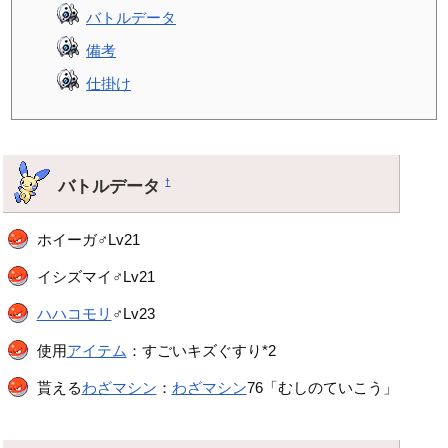
バトルデータ
備考
仕掛け
バトルデータ
†
ホイーガ♂Lv21
イシズマイ♂Lv21
ハハコモリ
♂Lv23
使用
アイテム
：すごいキズぐすり*2
貰える
わざマシン
：
わざマシン
76「むしのていこう」