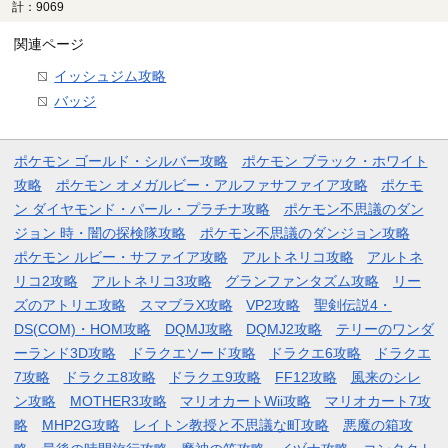
計：9069
関連ページ
イッシュジム攻略
バッジ
ポケモン ゴールド・シルバー攻略
ポケモン ブラック・ホワイト
攻略
ポケモン オメガルビー・アルファサファイア攻略
ポケモ
ン ダイヤモンド・パール・プラチナ攻略
ポケモン不思議のダン
ジョン 時・闇の探検隊攻略
ポケモン不思議のダンジョン攻略
ポケモン ルビー・サファイア攻略
アルトネリコ攻略
アルトネ
リコ2攻略
アルトネリコ3攻略
グランファンタズム攻略
リー
ズのアトリエ攻略
スマブラX攻略
VP2攻略
聖剣伝説4・
DS(COM)・HOM攻略
DQMJ攻略
DQMJ2攻略
テリーのワンダ
ーランド3D攻略
ドラクエソード攻略
ドラクエ6攻略
ドラクエ
7攻略
ドラクエ8攻略
ドラクエ9攻略
FF12攻略
風来のシレ
ン攻略
MOTHER3攻略
マリオカートWii攻略
マリオカート7攻
略
MHP2G攻略
レイトン教授と不思議な町攻略
悪魔の箱攻