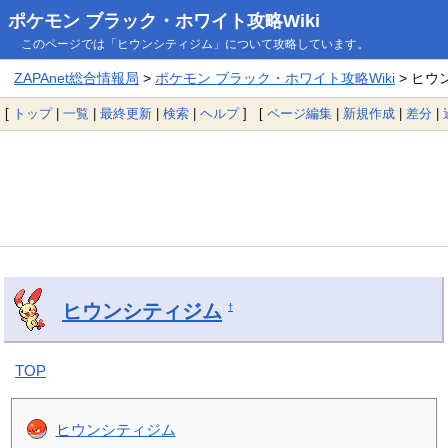
ポケモン ブラック・ホワイト攻略Wiki
このページでは「ヒウンシティジム」について攻略しています。
ZAPAnet総合情報局
>
ポケモン ブラック・ホワイト攻略Wiki
> ヒウ
[
トップ
|
一覧
|
最終更新
|
検索
|
ヘルプ
] [
ページ編集
|
新規作成
|
差分
|
ヒウンシティジム
†
TOP
ヒウンシティジム