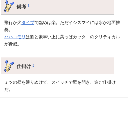
備考
†
飛行か火
タイプ
で臨めば楽。ただイシズマイには水か地面推
奨。
ハハコモリ
は割と素早い上に葉っぱカッタ―のクリティカル
が脅威。
仕掛け
†
ミツの壁を通りぬけて、スイッチで壁を開き、進む仕掛け
だ。