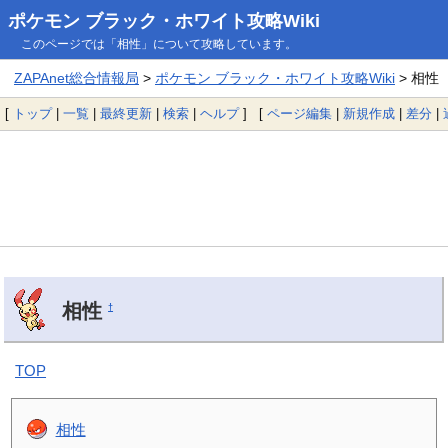
ポケモン ブラック・ホワイト攻略Wiki
このページでは「相性」について攻略しています。
ZAPAnet総合情報局
>
ポケモン ブラック・ホワイト攻略Wiki
> 相性
[
トップ
|
一覧
|
最終更新
|
検索
|
ヘルプ
] [
ページ編集
|
新規作成
|
差分
|
相性
†
TOP
相性