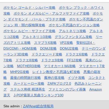
ポケモン ゴールド・シルバー攻略
ポケモン ブラック・ホワイト
攻略
ポケモン オメガルビー・アルファサファイア攻略
ポケモ
ン ダイヤモンド・パール・プラチナ攻略
ポケモン不思議のダン
ジョン 時・闇の探検隊攻略
ポケモン不思議のダンジョン攻略
ポケモン ルビー・サファイア攻略
アルトネリコ攻略
アルトネ
リコ2攻略
アルトネリコ3攻略
グランファンタズム攻略
リー
ズのアトリエ攻略
スマブラX攻略
VP2攻略
聖剣伝説4・
DS(COM)・HOM攻略
DQMJ攻略
DQMJ2攻略
テリーのワンダ
ーランド3D攻略
ドラクエソード攻略
ドラクエ6攻略
ドラクエ
7攻略
ドラクエ8攻略
ドラクエ9攻略
FF12攻略
風来のシレ
ン攻略
MOTHER3攻略
マリオカートWii攻略
マリオカート7攻
略
MHP2G攻略
レイトン教授と不思議な町攻略
悪魔の箱攻
略
最後の時間旅行攻略
魔神の笛攻略
イヅナ攻略
コンタクト
攻略
カードヒーロー攻略
ZAPAブログ2.0
色読みトレーニン
グ
ステルス将棋 棋譜再生
ファミコンのプレイ画像
Amazon
楽天
J-POP最新人気曲ランキング100
Site admin：
ZAPAnet総合情報局