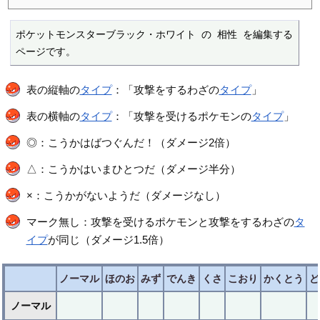
ポケットモンスターブラック・ホワイト の 相性 を編集する
ページです。
表の縦軸の
タイプ
：「攻撃をするわざの
タイプ
」
表の横軸の
タイプ
：「攻撃を受けるポケモンの
タイプ
」
◎：こうかはばつぐんだ！（ダメージ2倍）
△：こうかはいまひとつだ（ダメージ半分）
×：こうかがないようだ（ダメージなし）
マーク無し：攻撃を受けるポケモンと攻撃をするわざの
タ
イプ
が同じ（ダメージ1.5倍）
ノーマル
ほのお
みず
でんき
くさ
こおり
かくとう
ど
ノーマル