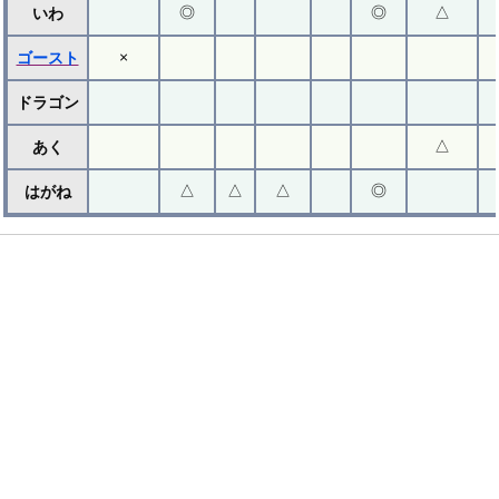
◎
◎
△
いわ
×
ゴースト
ドラゴン
△
あく
△
△
△
◎
はがね