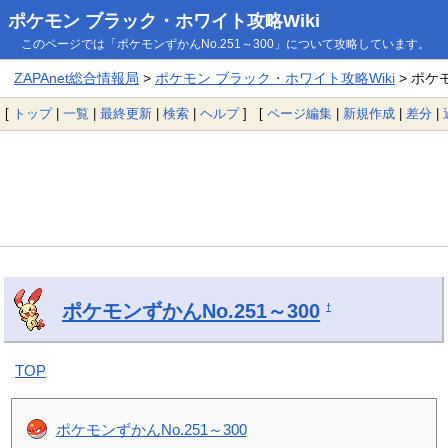
ポケモン ブラック・ホワイト攻略Wiki
このページでは「ポケモンずかんNo.251～300」について攻略しています。
ZAPAnet総合情報局
>
ポケモン ブラック・ホワイト攻略Wiki
> ポケモ
[
トップ
|
一覧
|
最終更新
|
検索
|
ヘルプ
] [
ページ編集
|
新規作成
|
差分
|
ポケモンずかんNo.251～300
†
TOP
ポケモンずかんNo.251～300