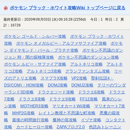
ポケモン ブラック・ホワイト攻略Wiki トップページに戻る
最終更新日：2020年06月03日 (水) 06:16:28
(2256d)
今日：1 昨日：2 累
計：16728
ポケモン ゴールド・シルバー攻略
ポケモン ブラック・ホワイト
攻略
ポケモン オメガルビー・アルファサファイア攻略
ポケモ
ン ダイヤモンド・パール・プラチナ攻略
ポケモン不思議のダン
ジョン 時・闇の探検隊攻略
ポケモン不思議のダンジョン攻略
ポケモン ルビー・サファイア攻略
アルトネリコ攻略
アルトネ
リコ2攻略
アルトネリコ3攻略
グランファンタズム攻略
リー
ズのアトリエ攻略
スマブラX攻略
VP2攻略
聖剣伝説4・
DS(COM)・HOM攻略
DQMJ攻略
DQMJ2攻略
テリーのワンダ
ーランド3D攻略
ドラクエソード攻略
ドラクエ6攻略
ドラクエ
7攻略
ドラクエ8攻略
ドラクエ9攻略
FF12攻略
風来のシレ
ン攻略
MOTHER3攻略
マリオカートWii攻略
マリオカート7攻
略
MHP2G攻略
レイトン教授と不思議な町攻略
悪魔の箱攻
略
最後の時間旅行攻略
魔神の笛攻略
イヅナ攻略
コンタクト
攻略
カードヒーロー攻略
ZAPAブログ2.0
色読みトレーニン