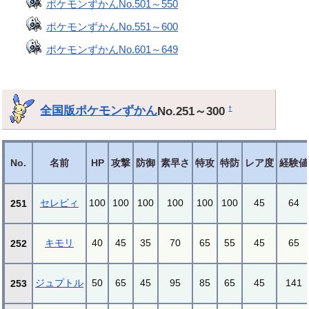
ポケモンずかんNo.501～550
ポケモンずかんNo.551～600
ポケモンずかんNo.601～649
全国版ポケモンずかん
No.251～300
†
No.
名前
HP
攻撃
防御
素早さ
特攻
特防
レア度
経験値
セレビィ
100
100
100
100
100
100
45
64
251
キモリ
40
45
35
70
65
55
45
65
252
ジュプトル
50
65
45
95
85
65
45
141
253