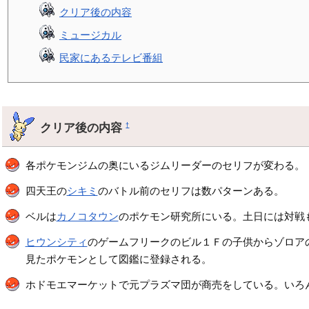
クリア後の内容
ミュージカル
民家にあるテレビ番組
クリア後の内容
†
各ポケモンジムの奥にいるジムリーダーのセリフが変わる。
四天王の
シキミ
のバトル前のセリフは数パターンある。
ベルは
カノコタウン
のポケモン研究所にいる。土日には対戦
ヒウンシティ
のゲームフリークのビル１Ｆの子供からゾロア
見たポケモンとして図鑑に登録される。
ホドモエマーケットで元プラズマ団が商売をしている。いろ