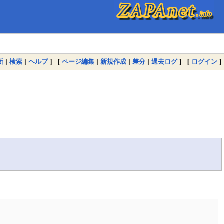
新
|
検索
|
ヘルプ
] [
ページ編集
|
新規作成
|
差分
|
過去ログ
] [
ログイン
]