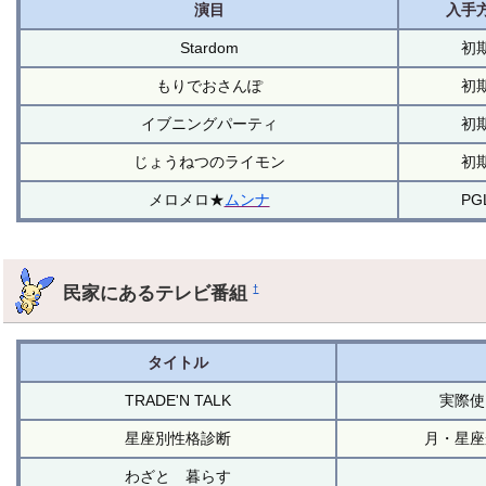
演目
入手
Stardom
初
もりでおさんぽ
初
イブニングパーティ
初
じょうねつのライモン
初
メロメロ★
ムンナ
PG
民家にあるテレビ番組
†
タイトル
TRADE'N TALK
実際使
星座別性格診断
月・星座
わざと 暮らす