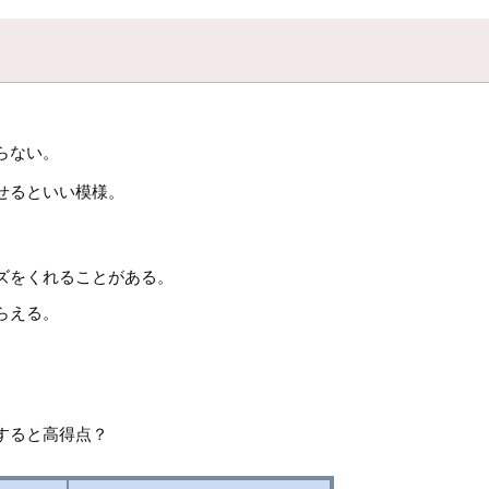
らない。
せるといい模様。
ズをくれることがある。
らえる。
すると高得点？