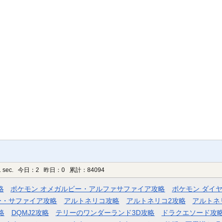
 sec.
今日：2 昨日：0 累計：84094
略
ポケモン オメガルビー・アルファサファイア攻略
ポケモン ダイ
ー・サファイア攻略
アルトネリコ攻略
アルトネリコ2攻略
アルトネ
略
DQMJ2攻略
テリーのワンダーランド3D攻略
ドラクエソード攻