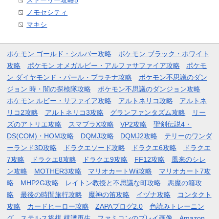
ストーリー攻略5
ノモセシティ
マキシ
ポケモン ゴールド・シルバー攻略
ポケモン ブラック・ホワイト
攻略
ポケモン オメガルビー・アルファサファイア攻略
ポケモ
ン ダイヤモンド・パール・プラチナ攻略
ポケモン不思議のダン
ジョン 時・闇の探検隊攻略
ポケモン不思議のダンジョン攻略
ポケモン ルビー・サファイア攻略
アルトネリコ攻略
アルトネ
リコ2攻略
アルトネリコ3攻略
グランファンタズム攻略
リー
ズのアトリエ攻略
スマブラX攻略
VP2攻略
聖剣伝説4・
DS(COM)・HOM攻略
DQMJ攻略
DQMJ2攻略
テリーのワンダ
ーランド3D攻略
ドラクエソード攻略
ドラクエ6攻略
ドラクエ
7攻略
ドラクエ8攻略
ドラクエ9攻略
FF12攻略
風来のシレ
ン攻略
MOTHER3攻略
マリオカートWii攻略
マリオカート7攻
略
MHP2G攻略
レイトン教授と不思議な町攻略
悪魔の箱攻
略
最後の時間旅行攻略
魔神の笛攻略
イヅナ攻略
コンタクト
攻略
カードヒーロー攻略
ZAPAブログ2.0
色読みトレーニン
グ
ステルス将棋 棋譜再生
ファミコンのプレイ画像
Amazon