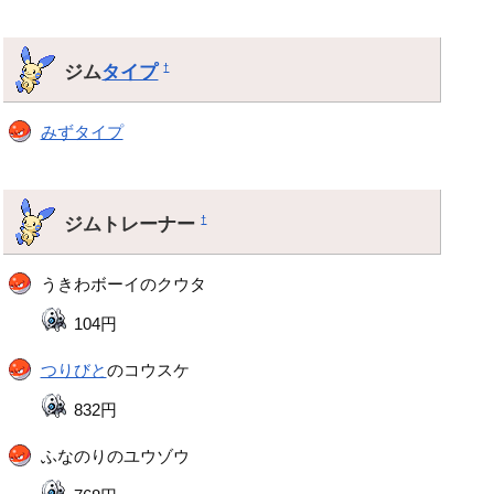
ジム
タイプ
†
みずタイプ
ジムトレーナー
†
うきわボーイのクウタ
104円
つりびと
のコウスケ
832円
ふなのりのユウゾウ