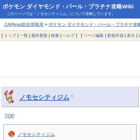
ポケモン ダイヤモンド・パール・プラチナ攻略Wiki
このページでは「ノモセシティジム」について攻略しています。
ZAPAnet総合情報局
>
ポケモン ダイヤモンド・パール・プラチナ攻略W
[
トップ
|
一覧
|
最終更新
|
検索
|
ヘルプ
] [
ページ編集
|
新規作成
|
差分
|
ノモセシティジム
†
TOP
ノモセシティジム