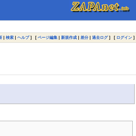
新
|
検索
|
ヘルプ
] [
ページ編集
|
新規作成
|
差分
|
過去ログ
] [
ログイン
]