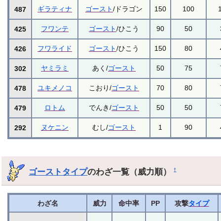
ギラティナ
ゴースト
/ドラゴン
150
100
487
フワンテ
ゴースト
/ひこう
90
50
425
フワライド
ゴースト
/ひこう
150
80
426
ヤミラミ
あく/
ゴースト
50
75
302
ユキメノコ
こおり/
ゴースト
70
80
478
ロトム
でんき/
ゴースト
50
50
479
ヌケニン
むし/
ゴースト
1
90
292
ゴーストタイプ
のわざ一覧（威力順）
†
わざ名
威力
命中率
PP
攻撃
タイプ