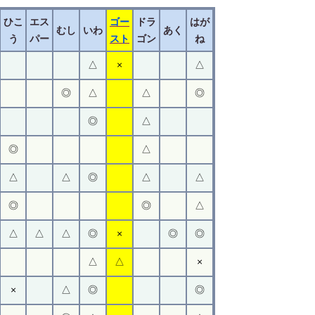
ひこ
エス
ゴー
ドラ
はが
むし
いわ
あく
う
パー
スト
ゴン
ね
△
×
△
◎
△
△
◎
◎
△
◎
△
△
△
◎
△
△
◎
◎
△
△
△
△
◎
×
◎
◎
△
△
×
×
△
◎
◎