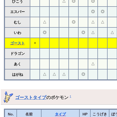
△
◎
◎
ひこう
◎
◎
エスパー
△
◎
△
△
むし
◎
◎
△
△
いわ
×
ゴースト
ドラゴン
△
あく
△
△
△
◎
はがね
ゴーストタイプ
のポケモン
†
No.
名前
タイプ
HP
こうげき
ぼ