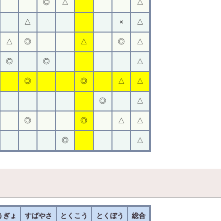
◎
△
△
△
×
△
△
◎
△
◎
△
◎
◎
△
◎
◎
△
△
◎
△
◎
◎
△
△
◎
△
うぎょ
すばやさ
とくこう
とくぼう
総合