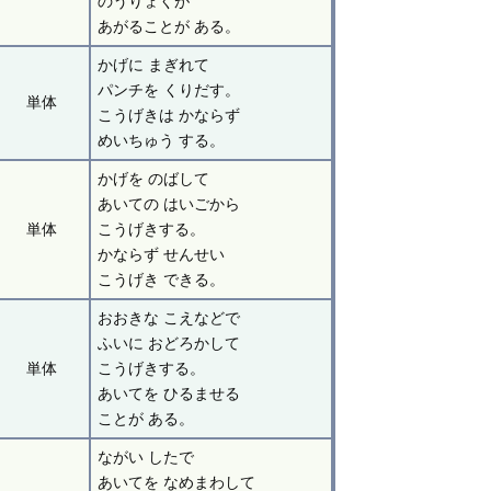
のうりょくが
あがることが ある。
かげに まぎれて
パンチを くりだす。
単体
こうげきは かならず
めいちゅう する。
かげを のばして
あいての はいごから
単体
こうげきする。
かならず せんせい
こうげき できる。
おおきな こえなどで
ふいに おどろかして
単体
こうげきする。
あいてを ひるませる
ことが ある。
ながい したで
あいてを なめまわして