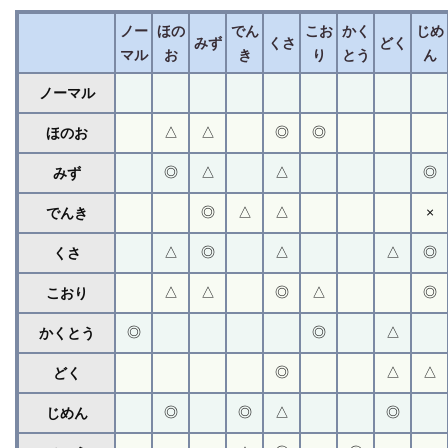
ノー
ほの
でん
こお
かく
じめ
みず
くさ
どく
マル
お
き
り
とう
ん
ノーマル
△
△
◎
◎
ほのお
◎
△
△
◎
みず
◎
△
△
×
でんき
△
◎
△
△
◎
くさ
△
△
◎
△
◎
こおり
◎
◎
△
かくとう
◎
△
△
どく
◎
◎
△
◎
じめん