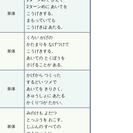
2ターンめに あいてを
単体
こうげきする。
まもっていても
こうげきは あたる。
くろい かげの
かたまりを なげつけて
単体
こうげきする。
あいての とくぼうを
さげることが ある。
かげから つくった
するどい ツメで
単体
あいてを きりさく。
きゅうしょに あたる
かくりつが たかい。
みのけも よだつ
とっぷうを おこす。
単体
じぶんの すべての